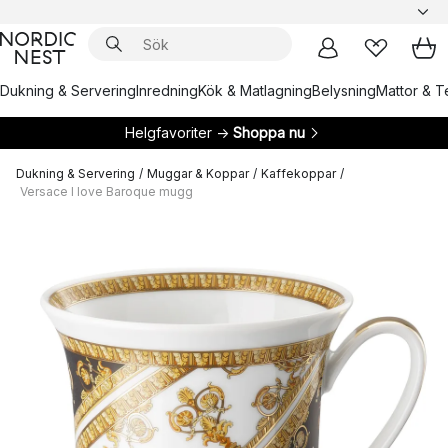
Dukning & Servering
Inredning
Kök & Matlagning
Belysning
Mattor & Te
Helgfavoriter →
Shoppa nu
Dukning & Servering
/
Muggar & Koppar
/
Kaffekoppar
/
Versace I love Baroque mugg