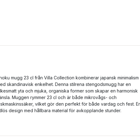
hoku mugg 23 cl från Villa Collection kombinerar japansk minimalism
ed skandinavisk enkelhet. Denna stilrena stengodsmugg har en
ilkesmatt yta och mjuka, organiska former som skapar en harmonisk
änsla. Muggen rymmer 23 cl och är både mikrovågs- och
iskmaskinssäker, vilket gör den perfekt för både vardag och fest. E
idlös design med hållbara material för avkopplande stunder.