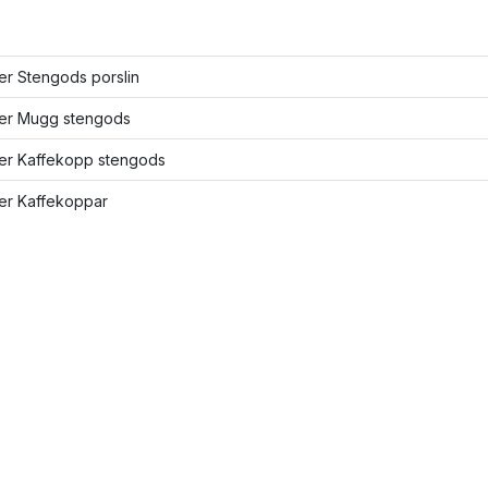
ler Stengods porslin
fler Mugg stengods
ler Kaffekopp stengods
ler Kaffekoppar