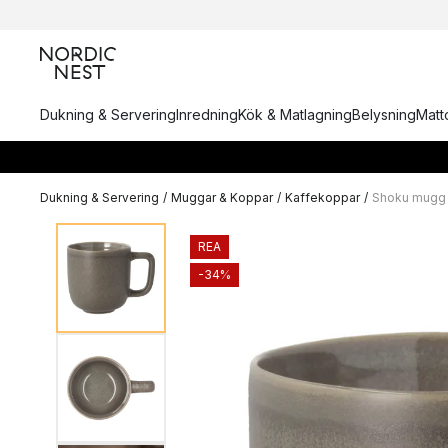
Dukning & Servering
Inredning
Kök & Matlagning
Belysning
Matto
Dukning & Servering
/
Muggar & Koppar
/
Kaffekoppar
/
Shoku mugg 
REA
-34%