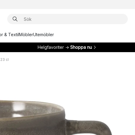
r & Textil
Möbler
Utemöbler
Helgfavoriter →
Shoppa nu
23 cl