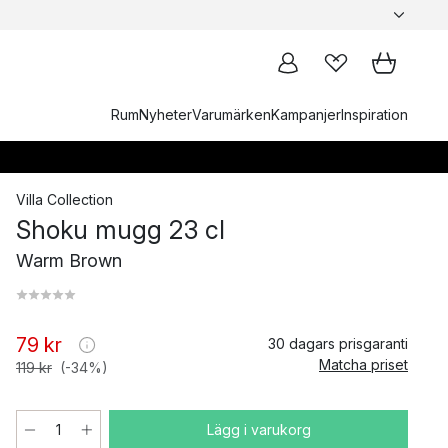
Rum
Nyheter
Varumärken
Kampanjer
Inspiration
Villa Collection
Shoku mugg 23 cl
Warm Brown
79 kr
30 dagars prisgaranti
Matcha priset
119 kr
(-34%)
Lägg i varukorg