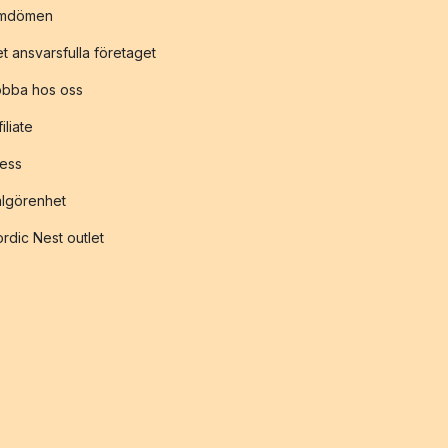
mdömen
t ansvarsfulla företaget
obba hos oss
filiate
ess
lgörenhet
rdic Nest outlet