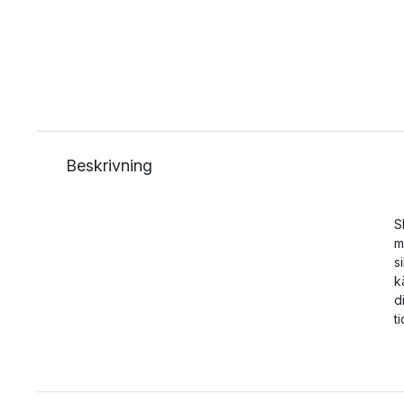
Beskrivning
S
m
s
k
d
t