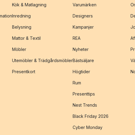
Kök & Matlagning
Varumärken
O
amation
Inredning
Designers
De
Belysning
Kampanjer
J
Mattor & Textil
REA
Af
Möbler
Nyheter
Pr
Utemöbler & Trädgårdsmöbler
Bästsäljare
Vä
Presentkort
Högtider
No
Rum
Presenttips
Nest Trends
Black Friday 2026
Cyber Monday