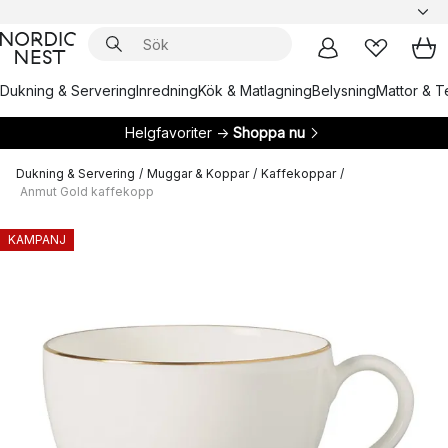
Dukning & Servering
Inredning
Kök & Matlagning
Belysning
Mattor & Te
Helgfavoriter →
Shoppa nu
Dukning & Servering
/
Muggar & Koppar
/
Kaffekoppar
/
Anmut Gold kaffekopp
KAMPANJ