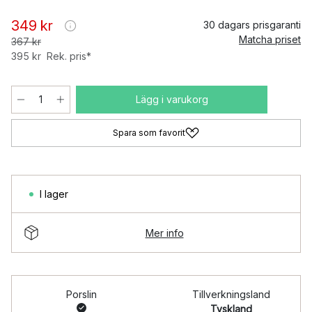
349 kr
30 dagars prisgaranti
Matcha priset
367 kr
395 kr
Rek. pris*
Lägg i varukorg
Spara som favorit
I lager
Mer info
Porslin
Tillverkningsland
Tyskland