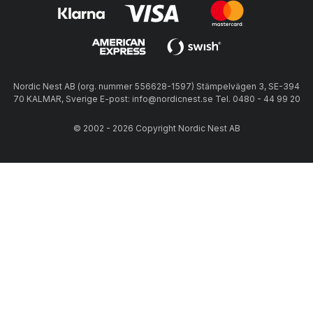
Nordic Nest AB (org. nummer 556628-1597) Stämpelvägen 3, SE-394
70 KALMAR, Sverige E-post: info@nordicnest.se Tel. 0480 - 44 99 20
© 2002 - 2026 Copyright Nordic Nest AB