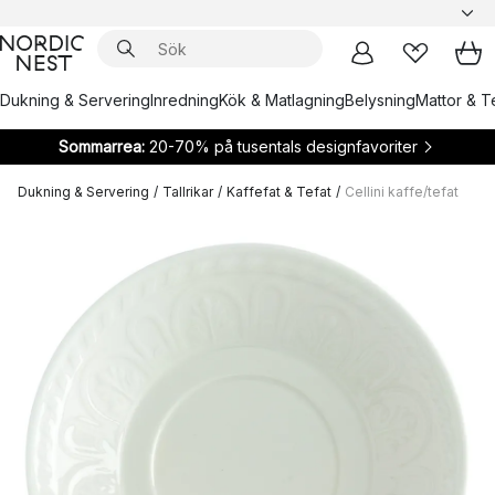
Dukning & Servering
Inredning
Kök & Matlagning
Belysning
Mattor & Te
Sommarrea:
20-70% på tusentals designfavoriter
Dukning & Servering
/
Tallrikar
/
Kaffefat & Tefat
/
Cellini kaffe/tefat