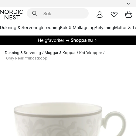
Dukning & Servering
Inredning
Kök & Matlagning
Belysning
Mattor & Te
Helgfavoriter →
Shoppa nu
Dukning & Servering
/
Muggar & Koppar
/
Kaffekoppar
/
Gray Pearl frukostkopp