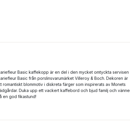
ariefleur Basic kaffekopp är en del i den mycket omtyckta servisen
ariefleur Basic från porslinsvarumärket Villeroy & Boch. Dekoren är
tt romantiskt blommotiv i diskreta färger som inspirerats av Monets
rädgårdar. Duka upp ett vackert kaffebord och bjud familj och vänne
å en god fikastund!