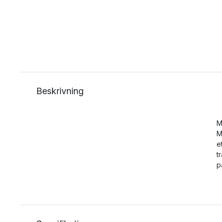
Beskrivning
M
M
e
t
p