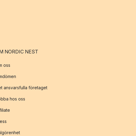
M NORDIC NEST
m oss
mdömen
t ansvarsfulla företaget
obba hos oss
filiate
ess
lgörenhet