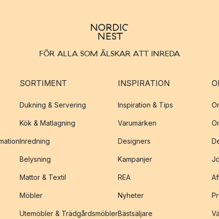
FÖR ALLA SOM ÄLSKAR ATT INREDA
SORTIMENT
INSPIRATION
O
Dukning & Servering
Inspiration & Tips
O
Kök & Matlagning
Varumärken
O
amation
Inredning
Designers
De
Belysning
Kampanjer
J
Mattor & Textil
REA
Af
Möbler
Nyheter
Pr
Utemöbler & Trädgårdsmöbler
Bästsäljare
Vä