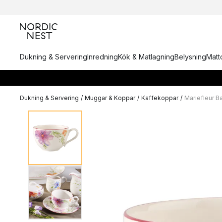
Dukning & Servering
Inredning
Kök & Matlagning
Belysning
Matto
Dukning & Servering
/
Muggar & Koppar
/
Kaffekoppar
/
Mariefleur B