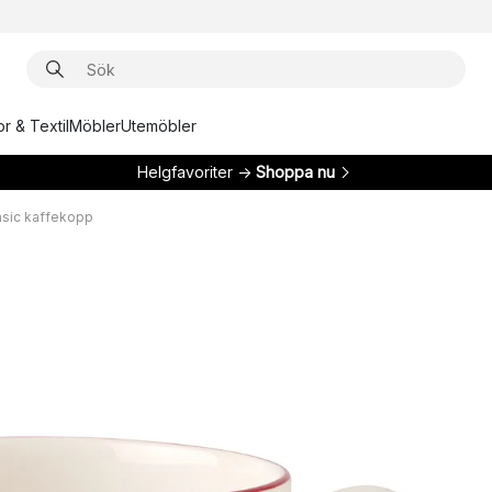
r & Textil
Möbler
Utemöbler
Helgfavoriter →
Shoppa nu
asic kaffekopp