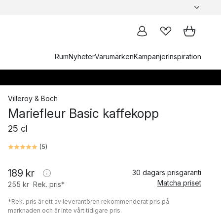
Rum
Nyheter
Varumärken
Kampanjer
Inspiration
Villeroy & Boch
Mariefleur Basic kaffekopp
25 cl
(
5
)
189 kr
30 dagars prisgaranti
Matcha priset
255 kr
Rek. pris*
*Rek. pris är ett av leverantören rekommenderat pris på
marknaden och är inte vårt tidigare pris.