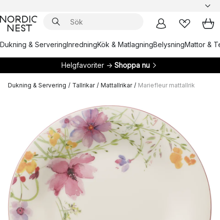
Dukning & Servering
Inredning
Kök & Matlagning
Belysning
Mattor & Te
Helgfavoriter →
Shoppa nu
Dukning & Servering
/
Tallrikar
/
Mattallrikar
/
Mariefleur mattallrik