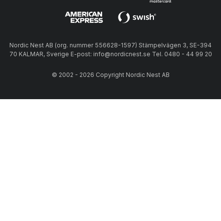
Nordic Nest AB (org. nummer 556628-1597) Stämpelvägen 3, SE-394
70 KALMAR, Sverige E-post: info@nordicnest.se Tel. 0480 - 44 99 20
© 2002 - 2026 Copyright Nordic Nest AB