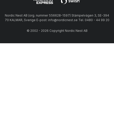
Nordic Nest AB (org. nummer 556628-1597) Stämpelvägen 3, SE-394
70 KALMAR, Sverige E-post: info@nordicnest.se Tel. 0480 - 44 99 20
© 2002 - 2026 Copyright Nordic Nest AB