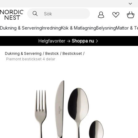
Dukning & Servering
Inredning
Kök & Matlagning
Belysning
Mattor & Te
Helgfavoriter →
Shoppa nu
Dukning & Servering
/
Bestick
/
Bestickset
/
Piemont bestickset 4 delar