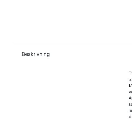
Beskrivning
T
t
f
v
A
s
l
d