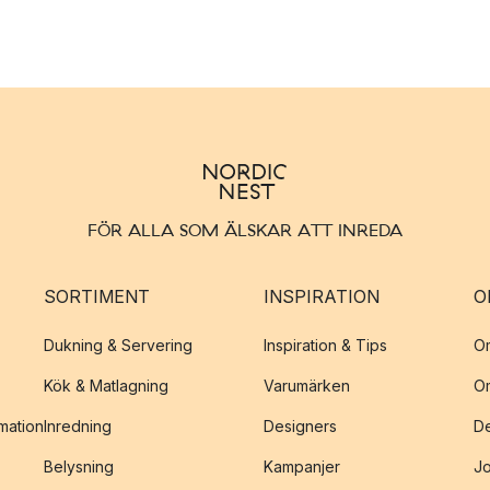
FÖR ALLA SOM ÄLSKAR ATT INREDA
SORTIMENT
INSPIRATION
O
Dukning & Servering
Inspiration & Tips
O
Kök & Matlagning
Varumärken
O
amation
Inredning
Designers
De
Belysning
Kampanjer
J