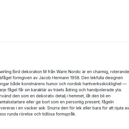
wirling Bird dekoration M från Warm Nordic är en charmig, roterand
räfågel formgiven av Jacob Hermann 1958. Den lekfulla designen
ångar både konstnärens humor och nordisk hantverksskicklighet —
arje fågel får sin karaktär av träets ådring och handpolerade yta.
nvänd den som en dekorativ detalj i hemmet, låt den bli en
amtalsstartare eller ge bort som en personlig present; fågeln
evereras i en vacker ask. Snurra den för lek eller bara för att njuta a
ess runda rörelse och tidlösa formspråk.