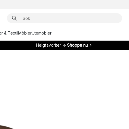
r & Textil
Möbler
Utemöbler
Helgfavoriter →
Shoppa nu