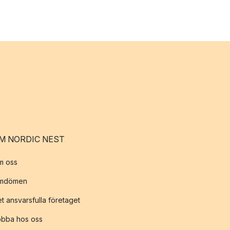
M NORDIC NEST
m oss
mdömen
t ansvarsfulla företaget
obba hos oss