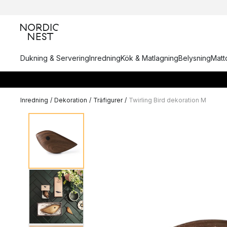
Dukning & Servering
Inredning
Kök & Matlagning
Belysning
Matto
Inredning
/
Dekoration
/
Träfigurer
/
Twirling Bird dekoration M