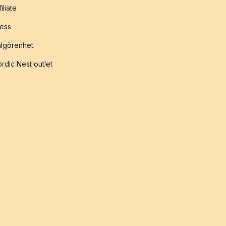
filiate
ess
lgörenhet
rdic Nest outlet