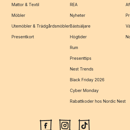
Mattor & Textil
REA
Af
Möbler
Nyheter
Pr
Utemöbler & Trädgårdsmöbler
Bästsäljare
Vä
Presentkort
Högtider
No
Rum
Presenttips
Nest Trends
Black Friday 2026
Cyber Monday
Rabattkoder hos Nordic Nest