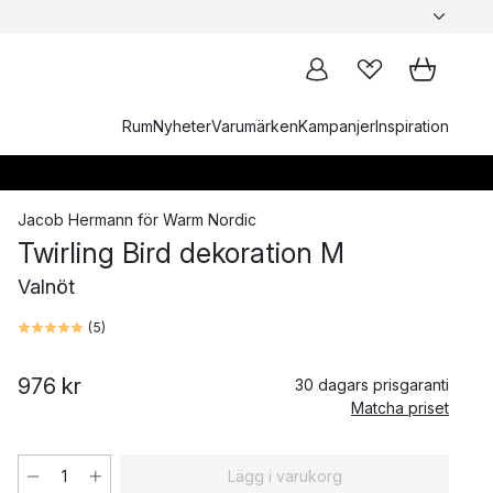
Rum
Nyheter
Varumärken
Kampanjer
Inspiration
Jacob Hermann
för
Warm Nordic
Twirling Bird dekoration M
Valnöt
(
5
)
976 kr
30 dagars prisgaranti
Matcha priset
Lägg i varukorg