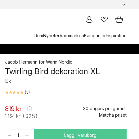
Rum
Nyheter
Varumärken
Kampanjer
Inspiration
Jacob Hermann
för
Warm Nordic
Twirling Bird dekoration XL
Ek
(
5
)
819 kr
30 dagars prisgaranti
Matcha priset
1 154 kr
(-29%)
Lägg i varukorg