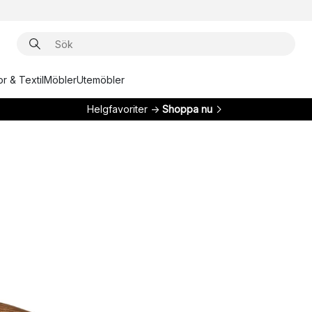
r & Textil
Möbler
Utemöbler
Helgfavoriter →
Shoppa nu