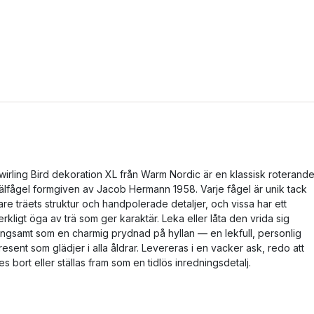
wirling Bird dekoration XL från Warm Nordic är en klassisk roterand
rälfågel formgiven av Jacob Hermann 1958. Varje fågel är unik tack
are träets struktur och handpolerade detaljer, och vissa har ett
erkligt öga av trä som ger karaktär. Leka eller låta den vrida sig
ångsamt som en charmig prydnad på hyllan — en lekfull, personlig
resent som glädjer i alla åldrar. Levereras i en vacker ask, redo att
es bort eller ställas fram som en tidlös inredningsdetalj.