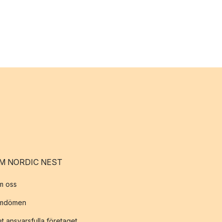
M NORDIC NEST
m oss
mdömen
t ansvarsfulla företaget