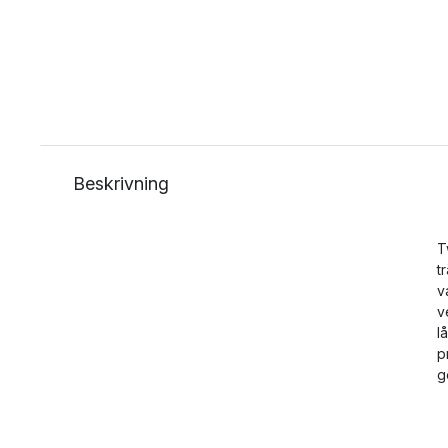
Beskrivning
T
t
v
v
l
p
g