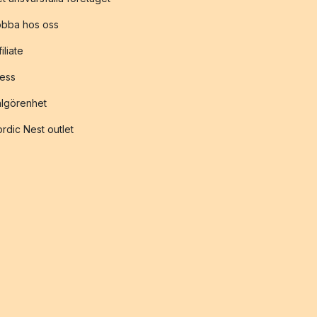
obba hos oss
filiate
ess
lgörenhet
rdic Nest outlet