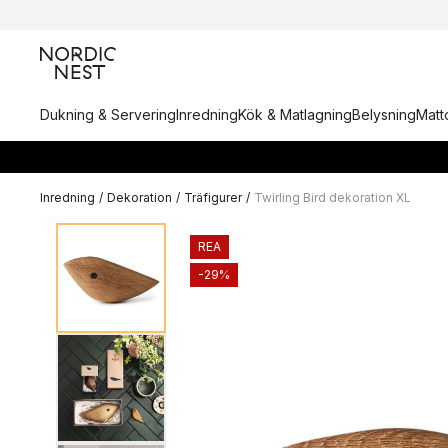
Dukning & Servering
Inredning
Kök & Matlagning
Belysning
Matto
Inredning
/
Dekoration
/
Träfigurer
/
Twirling Bird dekoration XL
REA
-29%