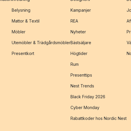
Belysning
Kampanjer
J
Mattor & Textil
REA
Af
Möbler
Nyheter
Pr
Utemöbler & Trädgårdsmöbler
Bästsäljare
Vä
Presentkort
Högtider
No
Rum
Presenttips
Nest Trends
Black Friday 2026
Cyber Monday
Rabattkoder hos Nordic Nest