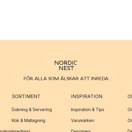
FÖR ALLA SOM ÄLSKAR ATT INREDA
SORTIMENT
INSPIRATION
O
Dukning & Servering
Inspiration & Tips
O
Kök & Matlagning
Varumärken
O
amation
Inredning
Designers
De