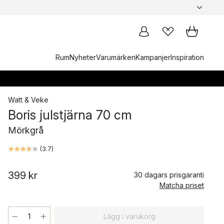
Rum
Nyheter
Varumärken
Kampanjer
Inspiration
Watt & Veke
Boris julstjärna 70 cm
Mörkgrå
(
3.7
)
399 kr
30 dagars prisgaranti
Matcha priset
Lägg i varukorg