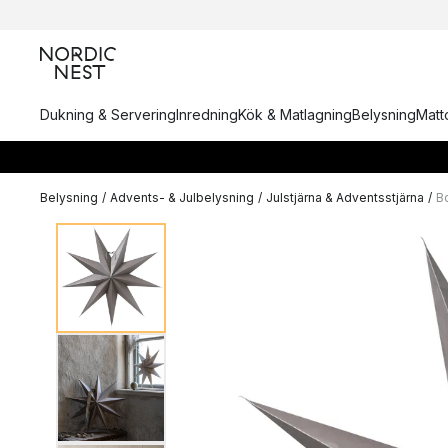
Dukning & Servering
Inredning
Kök & Matlagning
Belysning
Matto
Belysning
/
Advents- & Julbelysning
/
Julstjärna & Adventsstjärna
/
Bo