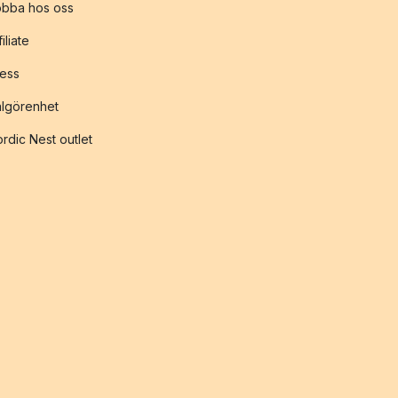
obba hos oss
filiate
ess
lgörenhet
rdic Nest outlet