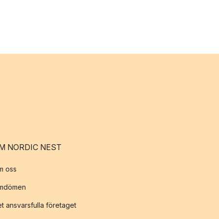
M NORDIC NEST
m oss
mdömen
t ansvarsfulla företaget