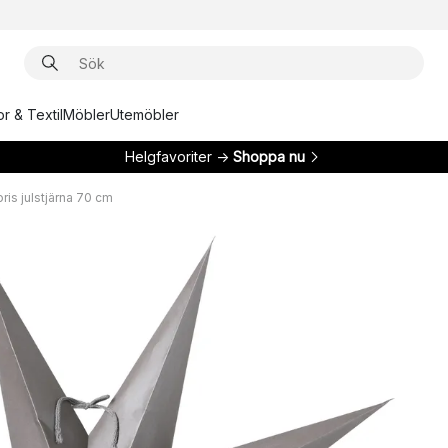
r & Textil
Möbler
Utemöbler
Helgfavoriter →
Shoppa nu
ris julstjärna 70 cm