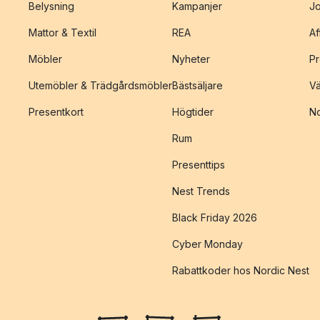
Belysning
Kampanjer
J
Mattor & Textil
REA
Af
Möbler
Nyheter
Pr
Utemöbler & Trädgårdsmöbler
Bästsäljare
Vä
Presentkort
Högtider
No
Rum
Presenttips
Nest Trends
Black Friday 2026
Cyber Monday
Rabattkoder hos Nordic Nest