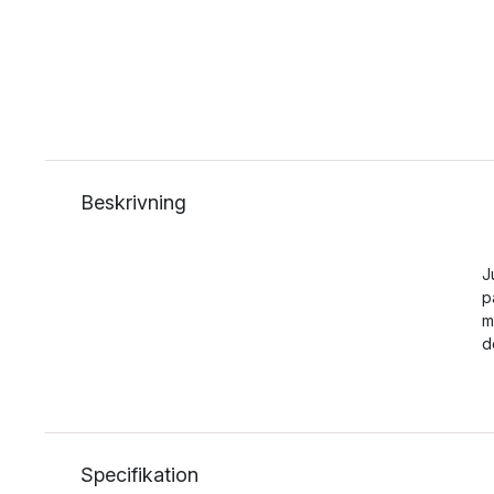
Beskrivning
J
p
m
d
Specifikation