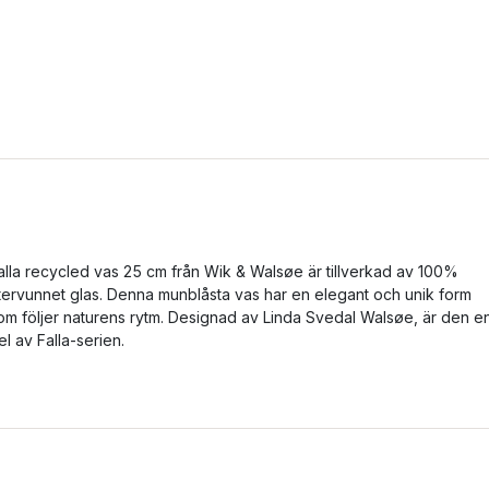
alla recycled vas 25 cm från Wik & Walsøe är tillverkad av 100%
tervunnet glas. Denna munblåsta vas har en elegant och unik form
om följer naturens rytm. Designad av Linda Svedal Walsøe, är den e
el av Falla-serien.