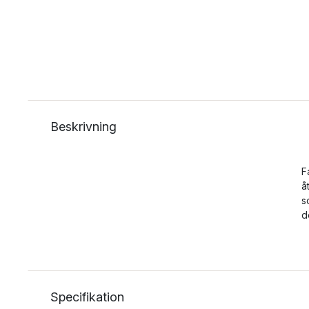
Beskrivning
F
å
s
d
Specifikation