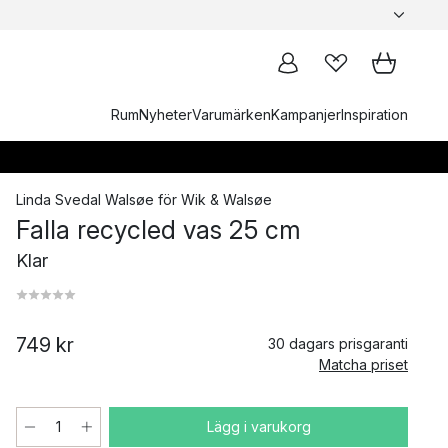
Rum
Nyheter
Varumärken
Kampanjer
Inspiration
Linda Svedal Walsøe
för
Wik & Walsøe
Falla recycled vas 25 cm
Klar
749 kr
30 dagars prisgaranti
Matcha priset
Lägg i varukorg