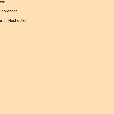
ess
lgörenhet
rdic Nest outlet