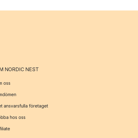
M NORDIC NEST
m oss
mdömen
t ansvarsfulla företaget
obba hos oss
filiate