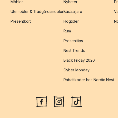
Möbler
Nyheter
Pr
Utemöbler & Trädgårdsmöbler
Bästsäljare
Vä
Presentkort
Högtider
No
Rum
Presenttips
Nest Trends
Black Friday 2026
Cyber Monday
Rabattkoder hos Nordic Nest