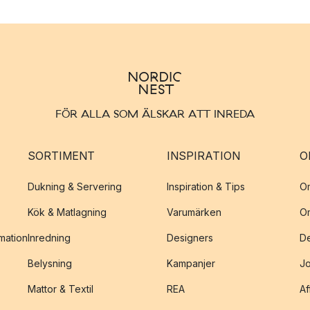
FÖR ALLA SOM ÄLSKAR ATT INREDA
SORTIMENT
INSPIRATION
O
Dukning & Servering
Inspiration & Tips
O
Kök & Matlagning
Varumärken
O
amation
Inredning
Designers
De
Belysning
Kampanjer
J
Mattor & Textil
REA
Af