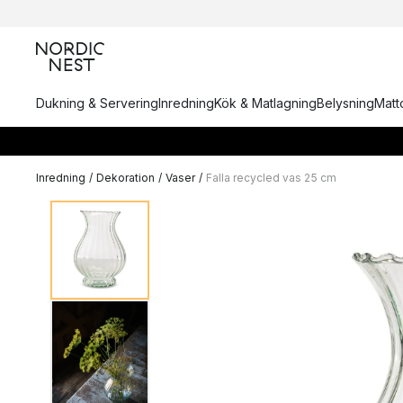
Dukning & Servering
Inredning
Kök & Matlagning
Belysning
Matto
Inredning
/
Dekoration
/
Vaser
/
Falla recycled vas 25 cm