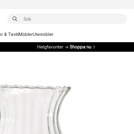
r & Textil
Möbler
Utemöbler
Helgfavoriter →
Shoppa nu