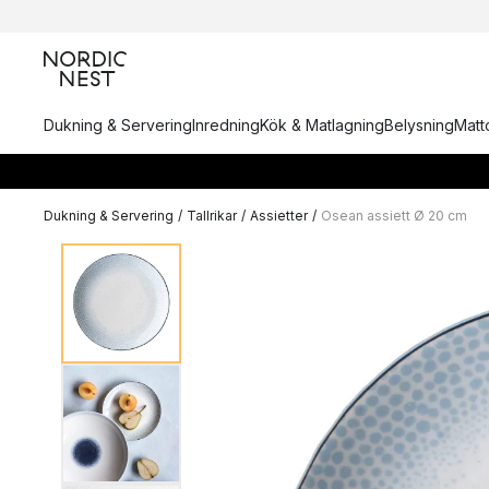
Dukning & Servering
Inredning
Kök & Matlagning
Belysning
Matto
Dukning & Servering
/
Tallrikar
/
Assietter
/
Osean assiett Ø 20 cm