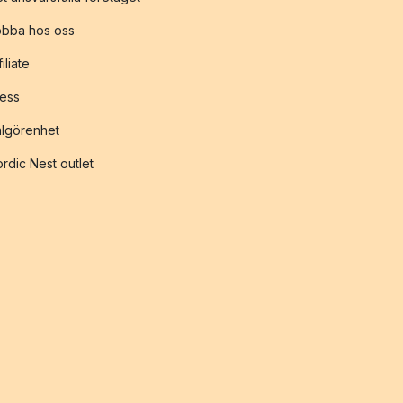
obba hos oss
filiate
ess
lgörenhet
rdic Nest outlet