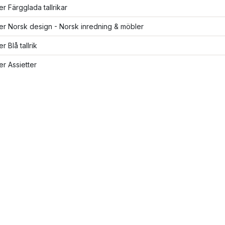
ler Färgglada tallrikar
ler Norsk design - Norsk inredning & möbler
er Blå tallrik
ler Assietter