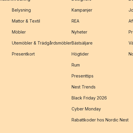
Belysning
Kampanjer
J
Mattor & Textil
REA
Af
Möbler
Nyheter
Pr
Utemöbler & Trädgårdsmöbler
Bästsäljare
Vä
Presentkort
Högtider
No
Rum
Presenttips
Nest Trends
Black Friday 2026
Cyber Monday
Rabattkoder hos Nordic Nest