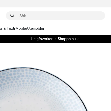
r & Textil
Möbler
Utemöbler
Helgfavoriter →
Shoppa nu