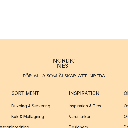
FÖR ALLA SOM ÄLSKAR ATT INREDA
SORTIMENT
INSPIRATION
O
Dukning & Servering
Inspiration & Tips
O
Kök & Matlagning
Varumärken
O
amation
Inredning
Designers
De