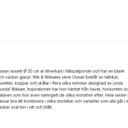
sean assiett Ø 20 cm är tillverkad i fältspatporslin och har en blank
ch vacker glasyr. Wik & Walsøes serie Osean består av tallrikar,
ssietter, koppar och skålar i flera olika mönster designad av Linda
vedal Walsøe. Inspirationen har hon hämtat från havet, horisonten o
alaxen som hon även namngett de olika mönstren efter. Hela serien
assar bra att kombinera i olika storlekar och varianter som alla går i 
acker sval ton i vitt och blått.