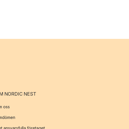
M NORDIC NEST
m oss
mdömen
t ansvarsfulla företaget