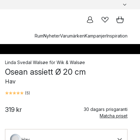
Rum
Nyheter
Varumärken
Kampanjer
Inspiration
Linda Svedal Walsøe
för
Wik & Walsøe
Osean assiett Ø 20 cm
Hav
(
5
)
319 kr
30 dagars prisgaranti
Matcha priset
Hav