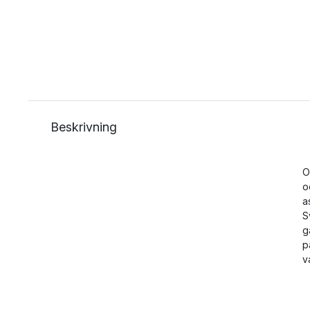
Beskrivning
O
o
a
S
g
p
v