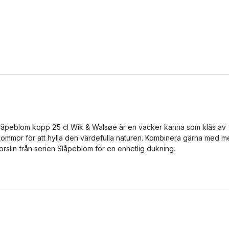
låpeblom kopp 25 cl Wik & Walsøe är en vacker kanna som kläs av
lommor för att hylla den värdefulla naturen. Kombinera gärna med m
orslin från serien Slåpeblom för en enhetlig dukning.