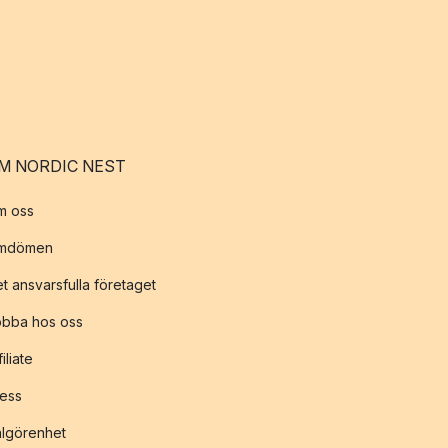
M NORDIC NEST
m oss
mdömen
t ansvarsfulla företaget
obba hos oss
filiate
ess
lgörenhet