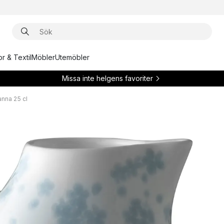
r & Textil
Möbler
Utemöbler
Missa inte helgens favoriter
nna 25 cl