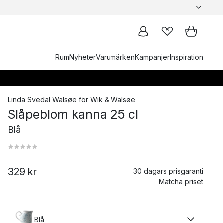
Rum
Nyheter
Varumärken
Kampanjer
Inspiration
Linda Svedal Walsøe
för
Wik & Walsøe
Slåpeblom kanna 25 cl
Blå
329 kr
30 dagars prisgaranti
Matcha priset
Blå