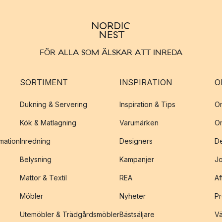
FÖR ALLA SOM ÄLSKAR ATT INREDA
SORTIMENT
INSPIRATION
O
Dukning & Servering
Inspiration & Tips
O
Kök & Matlagning
Varumärken
O
amation
Inredning
Designers
De
Belysning
Kampanjer
J
Mattor & Textil
REA
Af
Möbler
Nyheter
Pr
Utemöbler & Trädgårdsmöbler
Bästsäljare
Vä