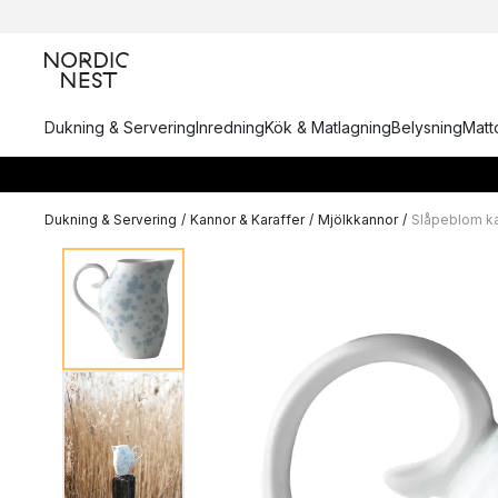
Dukning & Servering
Inredning
Kök & Matlagning
Belysning
Matto
Dukning & Servering
/
Kannor & Karaffer
/
Mjölkkannor
/
Slåpeblom ka