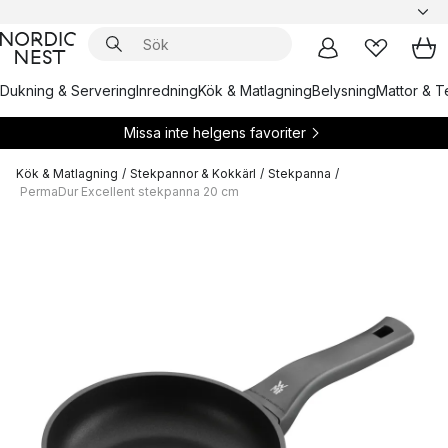
Dukning & Servering
Inredning
Kök & Matlagning
Belysning
Mattor & Te
Missa inte helgens favoriter
Kök & Matlagning
/
Stekpannor & Kokkärl
/
Stekpanna
/
PermaDur Excellent stekpanna 20 cm