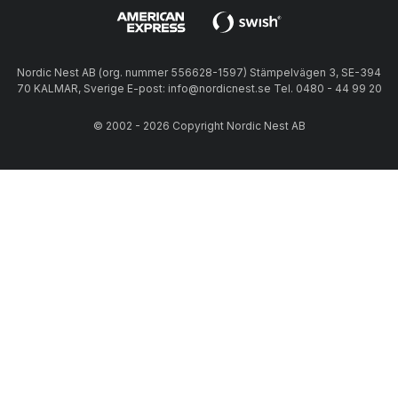
Nordic Nest AB (org. nummer 556628-1597) Stämpelvägen 3, SE-394
70 KALMAR, Sverige E-post: info@nordicnest.se Tel. 0480 - 44 99 20
© 2002 - 2026 Copyright Nordic Nest AB