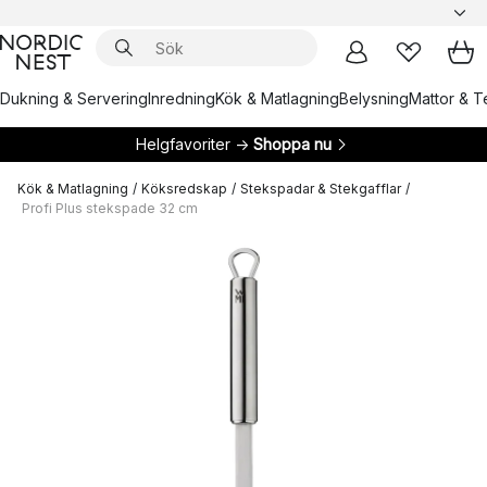
Dukning & Servering
Inredning
Kök & Matlagning
Belysning
Mattor & Te
Helgfavoriter →
Shoppa nu
Kök & Matlagning
/
Köksredskap
/
Stekspadar & Stekgafflar
/
Profi Plus stekspade 32 cm