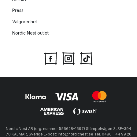
Press
Välgörenhet
Nordic Nest outlet
Nordic Nest AB (org. nummer 556628-1597) Stämpelvägen 3, SE-394
70 KALMAR, Sverige E-post: info@nordicnest.se Tel. 0480 - 44 99 20