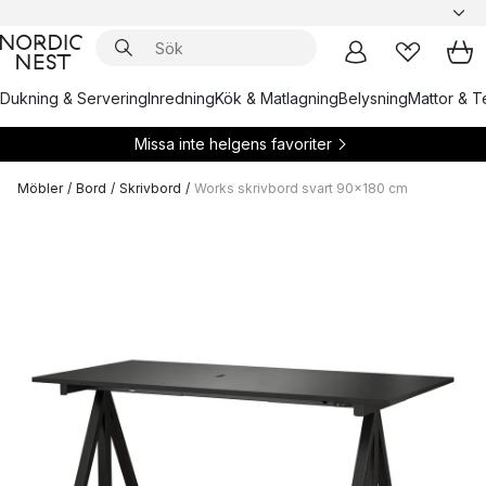
Dukning & Servering
Inredning
Kök & Matlagning
Belysning
Mattor & Te
Missa inte helgens favoriter
Möbler
/
Bord
/
Skrivbord
/
Works skrivbord svart 90x180 cm