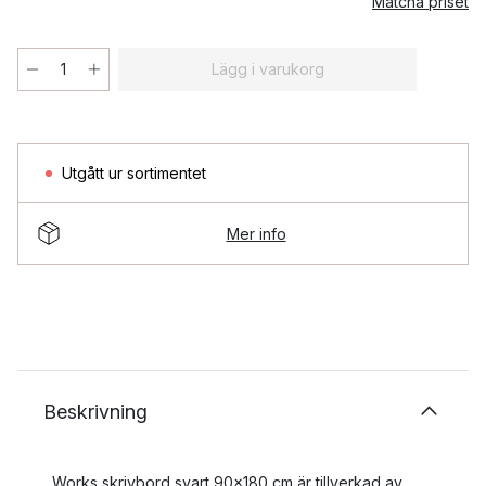
Matcha priset
Lägg i varukorg
Utgått ur sortimentet
Mer info
Beskrivning
Works skrivbord svart 90x180 cm är tillverkad av