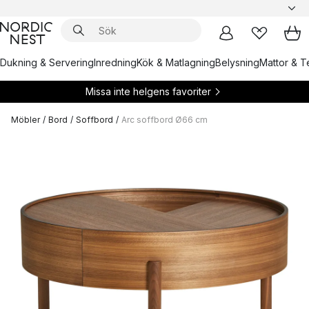
Dukning & Servering
Inredning
Kök & Matlagning
Belysning
Mattor & Te
Missa inte helgens favoriter
Möbler
/
Bord
/
Soffbord
/
Arc soffbord Ø66 cm