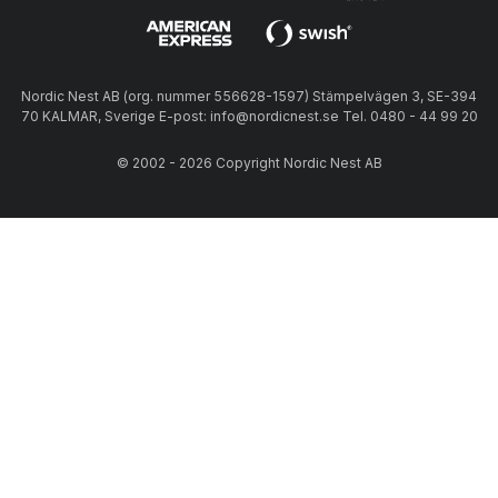
Nordic Nest AB (org. nummer 556628-1597) Stämpelvägen 3, SE-394
70 KALMAR, Sverige E-post: info@nordicnest.se Tel. 0480 - 44 99 20
© 2002 - 2026 Copyright Nordic Nest AB