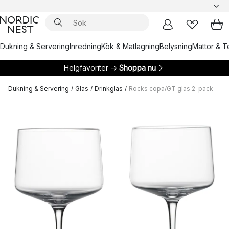
Dukning & Servering
Inredning
Kök & Matlagning
Belysning
Mattor & Te
Helgfavoriter →
Shoppa nu
Dukning & Servering
/
Glas
/
Drinkglas
/
Rocks copa/GT glas 2-pack