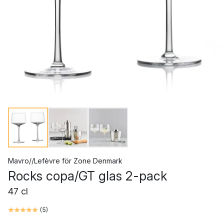
Mavro//Lefèvre
för
Zone Denmark
Rocks copa/GT glas 2-pack
47 cl
(
5
)