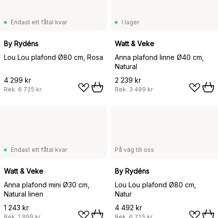
Endast ett fåtal kvar
I lager
By Rydéns
Watt & Veke
Lou Lou plafond Ø80 cm, Rosa
Anna plafond linne Ø40 cm,
Natural
4 299 kr
2 239 kr
Rek.
6 725 kr
Rek.
3 499 kr
Endast ett fåtal kvar
På väg till oss
Watt & Veke
By Rydéns
Anna plafond mini Ø30 cm,
Lou Lou plafond Ø80 cm,
Natural linen
Natur
1 243 kr
4 492 kr
Rek.
1 999 kr
Rek.
6 725 kr