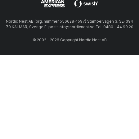
Nordic Nest AB (org. nummer 556628-1597) Stämpelvägen 3, SE-394
70 KALMAR, Sverige E-post: info@nordicnest.se Tel. 0480 - 44 99 20
© 2002 - 2026 Copyright Nordic Nest AB