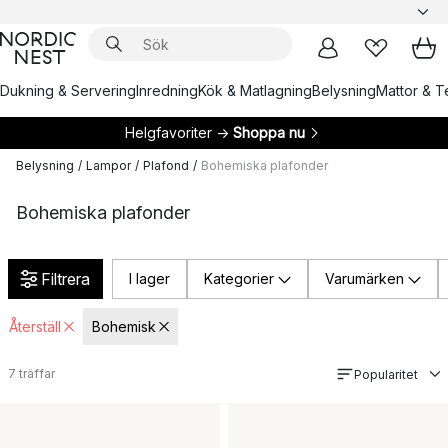
Dukning & Servering
Inredning
Kök & Matlagning
Belysning
Mattor & Te
Helgfavoriter →
Shoppa nu
Belysning
/
Lampor
/
Plafond
/
Bohemiska plafonder
Bohemiska plafonder
Filtrera
I lager
Kategorier
Varumärken
Återställ
Bohemisk
7
träffar
Popularitet