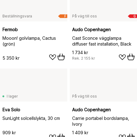
Beställningsvara
På väg till oss
F
G
Fermob
Audo Copenhagen
Mooon! golvlampa, Cactus
Cast Sconce vägglampa
(grön)
diffuser fast installation, Black
1 734 kr
5 350 kr
Rek.
2 155 kr
I lager
På väg till oss
Eva Solo
Audo Copenhagen
SunLight solcellslykta, 30 cm
Carrie portabel bordslampa,
Ivory
909 kr
1 409 kr