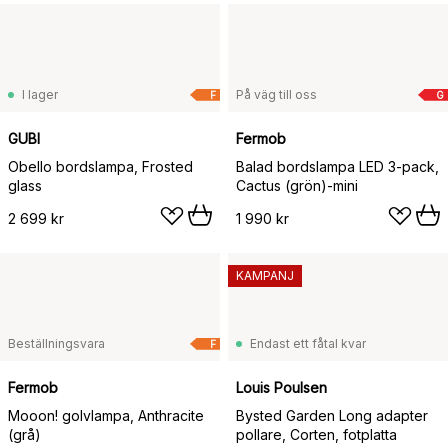
I lager
På väg till oss
F
G
GUBI
Fermob
Obello bordslampa, Frosted
Balad bordslampa LED 3-pack,
glass
Cactus (grön)-mini
2 699 kr
1 990 kr
KAMPANJ
Beställningsvara
Endast ett fåtal kvar
F
Fermob
Louis Poulsen
Mooon! golvlampa, Anthracite
Bysted Garden Long adapter
(grå)
pollare, Corten, fotplatta