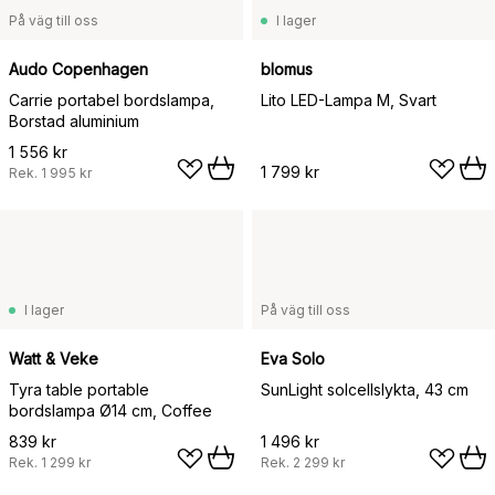
På väg till oss
I lager
Audo Copenhagen
blomus
Carrie portabel bordslampa,
Lito LED-Lampa M, Svart
Borstad aluminium
1 556 kr
1 799 kr
Rek.
1 995 kr
I lager
På väg till oss
Watt & Veke
Eva Solo
Tyra table portable
SunLight solcellslykta, 43 cm
bordslampa Ø14 cm, Coffee
839 kr
1 496 kr
Rek.
1 299 kr
Rek.
2 299 kr