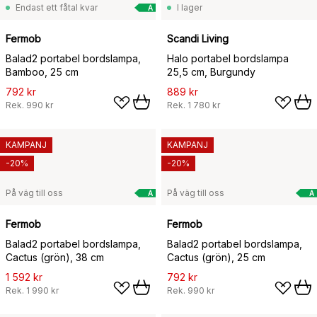
Endast ett fåtal kvar
I lager
A
Fermob
Scandi Living
Balad2 portabel bordslampa,
Halo portabel bordslampa
Bamboo, 25 cm
25,5 cm, Burgundy
792 kr
889 kr
Rek.
990 kr
Rek.
1 780 kr
KAMPANJ
KAMPANJ
-20%
-20%
På väg till oss
På väg till oss
A
A
Fermob
Fermob
Balad2 portabel bordslampa,
Balad2 portabel bordslampa,
Cactus (grön), 38 cm
Cactus (grön), 25 cm
1 592 kr
792 kr
Rek.
1 990 kr
Rek.
990 kr