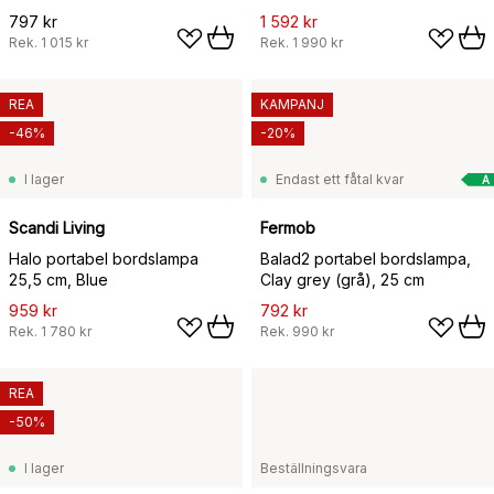
797 kr
1 592 kr
Rek.
1 015 kr
Rek.
1 990 kr
REA
KAMPANJ
-46%
-20%
I lager
Endast ett fåtal kvar
A
Scandi Living
Fermob
Halo portabel bordslampa
Balad2 portabel bordslampa,
25,5 cm, Blue
Clay grey (grå), 25 cm
959 kr
792 kr
Rek.
1 780 kr
Rek.
990 kr
REA
-50%
I lager
Beställningsvara