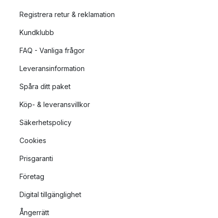
kommer att förhöja din utomhusmiljö. Utforska vårt breda
Registrera retur & reklamation
sortiment av utebelysning och låt ljuset lysa upp din
utomhusupplevelse.
Kundklubb
FAQ - Vanliga frågor
Leveransinformation
Spåra ditt paket
Köp- & leveransvillkor
Säkerhetspolicy
Cookies
Prisgaranti
Företag
Digital tillgänglighet
Ångerrätt