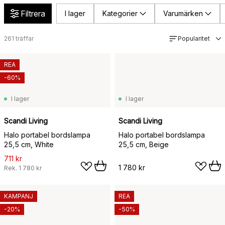
Filtrera
I lager
Kategorier
Varumärken
261
träffar
Popularitet
REA
-60%
I lager
I lager
Scandi Living
Scandi Living
Halo portabel bordslampa
Halo portabel bordslampa
25,5 cm, White
25,5 cm, Beige
711 kr
1 780 kr
Rek.
1 780 kr
KAMPANJ
REA
-20%
-50%