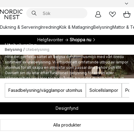
Dukning & Servering
Inredning
Kök & Matlagning
Belysning
Mattor & Te
Helgfavoriter →
Shoppa nu
Utebelysning
Belysning
/
Utebelysning
Hitta det perfekta sättet att belysa din utomhusmiljö med vårt breda
sortiment av utebelysning. Vi erbjuder ett omfattande utbud av lampor
utomhus för att skapa en atmosfär som passar dina behov och stil.
Oavsett om du letar efter funktionell belysning för entrén eller
stämningsfulla ljuskällor för trädgården, har vi det du behöver för att
göra din utomhusyta strålande och inbjudande. Upptäck vårt sortiment
av högkvalitativa utomhuslampor idag!
Fasadbelysning/vägglampor utomhus
Solcellslampor
Port
Designfynd
Alla produkter