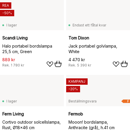
REA
-50%
I lager
Endast ett fåtal kvar
Scandi Living
Tom Dixon
Halo portabel bordslampa
Jack portabel golvlampa,
25,5 cm, Green
White
889 kr
4 470 kr
Rek.
1 780 kr
Rek.
5 390 kr
KAMPANJ
-20%
I lager
Beställningsvara
F
Ferm Living
Fermob
Cortivo outdoor solcellslampa,
Mooon! bordslampa,
Rust, Ø18x46 cm
Anthracite (grå), h.41 cm