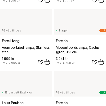
Rek.
1 299 kr
Rek.
1 995 kr
På väg till oss
I lager
F
Ferm Living
Fermob
Arum portabel lampa, Stainless
Mooon! bordslampa, Cactus
steel
(grön)-63 cm
1 999 kr
3 241 kr
Rek.
2 965 kr
Rek.
4 750 kr
Endast ett fåtal kvar
På väg till oss
A
Louis Poulsen
Fermob