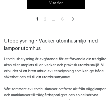
Visa fler
1
2
...
8
Utebelysning - Vacker utomhusmiljö med
lampor utomhus
Utomhusbelysning är avgörande för att förvandla din trädgård,
altan eller uteplats till en vacker och praktisk utomhusmiljö. Vi
erbjuder vi ett brett utbud av utebelysning som kan ge både
säkerhet och stil till ditt utomhusutrymme.
Vårt sortiment av utomhuslampor omfattar allt från vägglampor
och marklampor till trädgårdsspotlights och solcellsdrivna
lampor. Vi har noggrant valt ut lampor från välkända
varumärken som kombinerar funktion och design på bästa sätt.