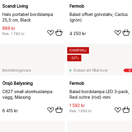
Scandi Living
Fermob
Halo portabel bordslampa
Balad offset golvstativ, Cactus
25,5 cm, Black
(grön)
889 kr
4 250 kr
Rek.
1 780 kr
KAMPANJ
-20%
Beställningsvara
Endast ett fåtal kvar
G
Örsjö Belysning
Fermob
C627 small utomhuslampa
Balad bordslampa LED 3-pack,
vägg, Mässing
Red ochre (röd)-mini
1 592 kr
6 415 kr
Rek.
1 990 kr