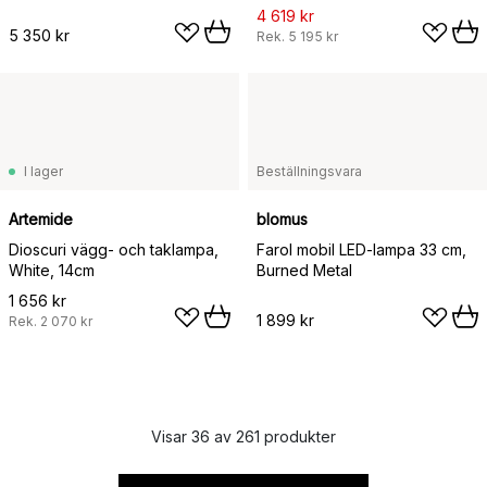
4 619 kr
5 350 kr
Rek.
5 195 kr
I lager
Beställningsvara
Artemide
blomus
Dioscuri vägg- och taklampa,
Farol mobil LED-lampa 33 cm,
White, 14cm
Burned Metal
1 656 kr
1 899 kr
Rek.
2 070 kr
Visar 36 av 261 produkter