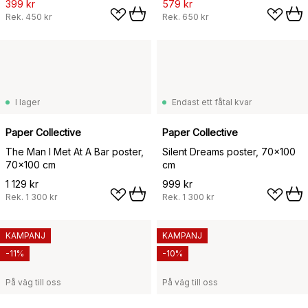
399 kr
579 kr
Rek.
450 kr
Rek.
650 kr
I lager
Endast ett fåtal kvar
Paper Collective
Paper Collective
The Man I Met At A Bar poster,
Silent Dreams poster, 70x100
70x100 cm
cm
1 129 kr
999 kr
Rek.
1 300 kr
Rek.
1 300 kr
KAMPANJ
KAMPANJ
-11%
-10%
På väg till oss
På väg till oss