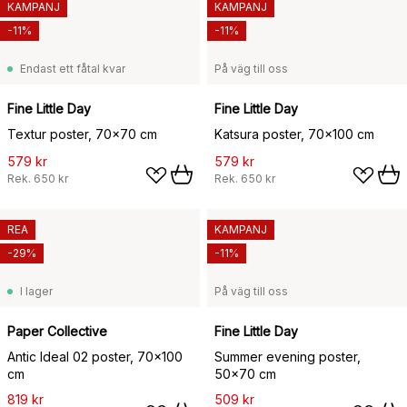
KAMPANJ
KAMPANJ
-11%
-11%
Endast ett fåtal kvar
På väg till oss
Fine Little Day
Fine Little Day
Textur poster, 70x70 cm
Katsura poster, 70x100 cm
579 kr
579 kr
Rek.
650 kr
Rek.
650 kr
REA
KAMPANJ
-29%
-11%
I lager
På väg till oss
Paper Collective
Fine Little Day
Antic Ideal 02 poster, 70x100
Summer evening poster,
cm
50x70 cm
819 kr
509 kr