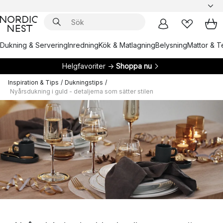
Dukning & Servering
Inredning
Kök & Matlagning
Belysning
Mattor & Te
Helgfavoriter →
Shoppa nu
Inspiration & Tips
/
Dukningstips
/
Nyårsdukning i guld - detaljerna som sätter stilen