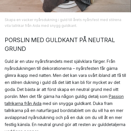
Skapa en vacker nyårsdukning i guld till årets nyårsfest med stilrena
vita tallrikar från Aida med snygg guldkant.
PORSLIN MED GULDKANT PÅ NEUTRAL
GRUND
Guld är en utav nyårsfirandets mest självklara färger. Från
nyårsdukningen till dekorationerna – nyårsfesten får gärna
glimra ikapp med natten. Men det kan vara svårt ibland att få till
en stilren dukning i guld då det lätt kan bli för mycket av det
goda. Det bästa är att först skapa en neutral grund med vitt
porslin. Men det får gärna ha någon guldig detalj som
Passion
tallrikarna från Aida
med sin snygga guldkant. Duka fram
tallrikarna på en naturfärgad bordstablett om du vill ha en mer
avslappnad nyårsdukning och på en duk om du vill åt en mer
festlig känsla. En neutral grund gör att resten av gulddetaljerna