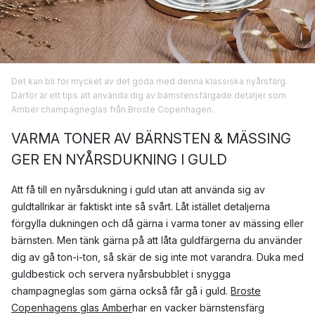
Det kan bli för mycket av det goda med denna klassiska nyårsfärg.
Därför är ett tips att använda dig av bärnstensfärgade detaljer som
Amber champagneglas från Broste Copenhagen.
VARMA TONER AV BÄRNSTEN & MÄSSING
GER EN NYÅRSDUKNING I GULD
Att få till en nyårsdukning i guld utan att använda sig av
guldtallrikar är faktiskt inte så svårt. Låt istället detaljerna
förgylla dukningen och då gärna i varma toner av mässing eller
bärnsten. Men tänk gärna på att låta guldfärgerna du använder
dig av gå ton-i-ton, så skär de sig inte mot varandra. Duka med
guldbestick och servera nyårsbubblet i snygga
champagneglas som gärna också får gå i guld.
Broste
Copenhagens glas Amber
har en vacker bärnstensfärg