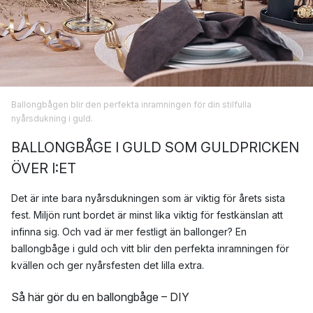
Ballongbågen blir den perfekta inramningen för din stilfulla
nyårsdukning i guld.
BALLONGBÅGE I GULD SOM GULDPRICKEN
ÖVER I:ET
Det är inte bara nyårsdukningen som är viktig för årets sista
fest. Miljön runt bordet är minst lika viktig för festkänslan att
infinna sig. Och vad är mer festligt än ballonger? En
ballongbåge i guld och vitt blir den perfekta inramningen för
kvällen och ger nyårsfesten det lilla extra.
Så här gör du en ballongbåge – DIY