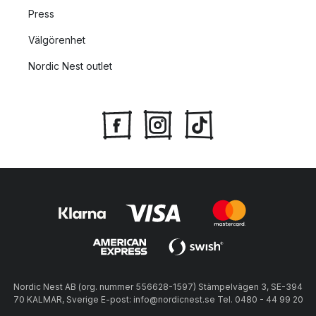
Press
Välgörenhet
Nordic Nest outlet
Nordic Nest AB (org. nummer 556628-1597) Stämpelvägen 3, SE-394
70 KALMAR, Sverige E-post: info@nordicnest.se Tel. 0480 - 44 99 20