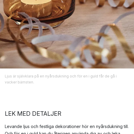
Ljus är självklara på en nyårsdukning och för en i guld får de gå i
vacker bärnsten.
LEK MED DETALJER
Levande ljus och festliga dekorationer hör en nyårsdukning till.
Och för en i guld kan du återigen använda dig av och leka