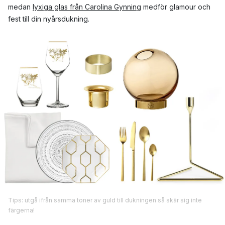
medan
lyxiga glas från Carolina Gynning
medför glamour och
fest till din nyårsdukning.
Tips: utgå ifrån samma toner av guld till dukningen så skär sig inte
färgerna!