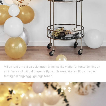
Miljön runt om själva dukningen är minst lika viktig för feststämningen
att infinna sig! Låt ballongerna flyga och kreativiteten flöda med en
festlig ballongvägg i guldiga toner!