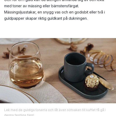
med toner av mässing eller bärnstensfärgat.
Mässingsljusstakar, en snygg vas och en godisbit eller två i
guldpapper skapar riktig guldkant på dukningen.
Lek med de guldiga tonerna och låt även sötsaken till kaffet få gå i
denna festliga färg!