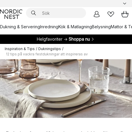
Dukning & Servering
Inredning
Kök & Matlagning
Belysning
Mattor & Te
Helgfavoriter →
Shoppa nu
Inspiration & Tips
/
Dukningstips
/
12 tips på vackra festdukningar att inspireras av