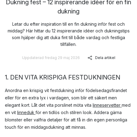
Dukning fest – 12 inspirerande idéer för en fin
dukning
Letar du efter inspiration till en fin dukning inför fest och
middag? Här hittar du 12 inspirerande idéer och dukningstips
som hjälper dig att duka fint till både vardag och festliga
tillfällen.
Uppdaterad fredag 29 maj 2026
Dela artikel
1. DEN VITA KRISPIGA FESTDUKNINGEN
Anordna en krispig vit festdukning inför födelsedagsfirandet
eller för en extra lyx i vardagen, som blir ett säkert men
elegant kort. Låt det vita porslinet möta vita
linneservetter
med
en vit
linneduk
för en tidlös och stilren look. Addera gärna
blomster eller valfria detaljer för att få in din egen personliga
touch för en middagsdukning att minnas.