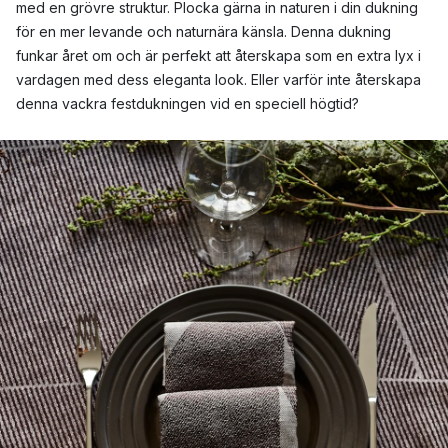
med en grövre struktur. Plocka gärna in naturen i din dukning
för en mer levande och naturnära känsla. Denna dukning
funkar året om och är perfekt att återskapa som en extra lyx i
vardagen med dess eleganta look. Eller varför inte återskapa
denna vackra festdukningen vid en speciell högtid?