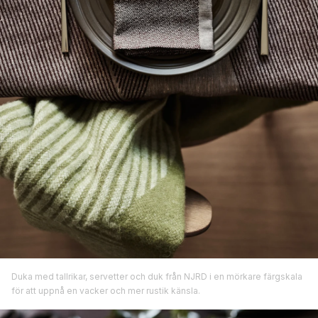
Duka med tallrikar, servetter och duk från NJRD i en mörkare färgskala
för att uppnå en vacker och mer rustik känsla.