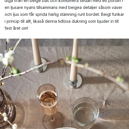
utgå ifrån en beige bas och kombinera sedan med ett porslin i
en ljusare nyans tillsammans med beigea detaljer såsom vaser
och ljus som får sprida härlig stämning runt bordet. Beigt funkar
i princip till allt, likaså denna tidlösa dukning som bjuder in till
fest året om!