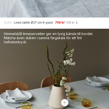
NJRD
Lines tallrik Ø27 cm 6-pack
709 kr
1 129 kr
Himmelsblå linneservetter ger en lyxig känsla till bordet.
Matcha även duken i samma färgskala för ett fint
helhetsintryck.
219 kr