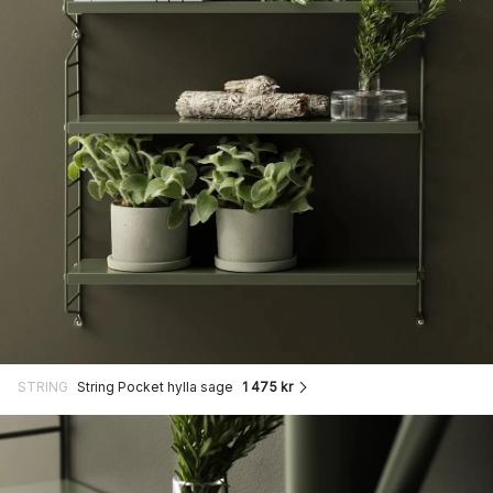
STRING
String Pocket hylla sage
1 475 kr