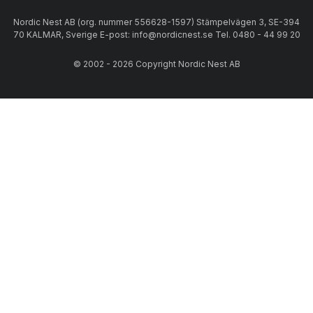
Nordic Nest AB (org. nummer 556628-1597) Stämpelvägen 3, SE-394
70 KALMAR, Sverige E-post: info@nordicnest.se Tel. 0480 - 44 99 20
© 2002 - 2026 Copyright Nordic Nest AB