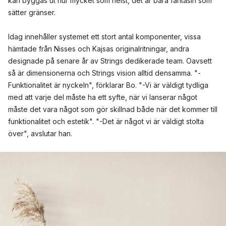
kan byggas ut hur mycket som helst, det är bara fantasin som
sätter gränser.
Idag innehåller systemet ett stort antal komponenter, vissa
hämtade från Nisses och Kajsas originalritningar, andra
designade på senare år av Strings dedikerade team. Oavsett
så är dimensionerna och Strings vision alltid densamma. "-
Funktionalitet är nyckeln", förklarar Bo. "-Vi är väldigt tydliga
med att varje del måste ha ett syfte, när vi lanserar något
måste det vara något som gör skillnad både när det kommer till
funktionalitet och estetik". "-Det är något vi är väldigt stolta
över", avslutar han.