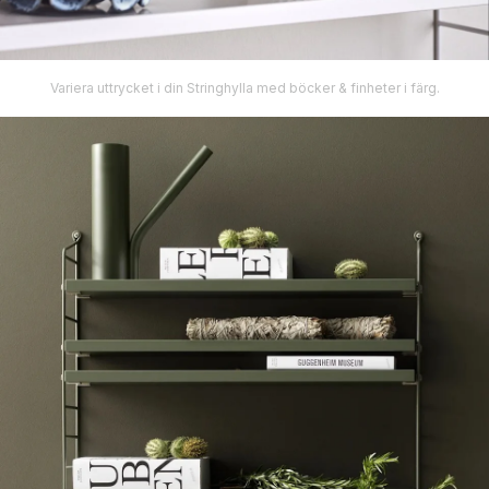
Variera uttrycket i din Stringhylla med böcker & finheter i färg.