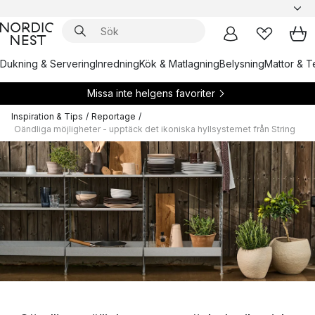
Dukning & Servering
Inredning
Kök & Matlagning
Belysning
Mattor & Te
Missa inte helgens favoriter
Inspiration & Tips
/
Reportage
/
Oändliga möjligheter - upptäck det ikoniska hyllsystemet från String