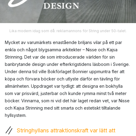
Lika modern idag som då: reklamannons för String under 50-talet.
Mycket av varumärkets enastående briljans vilar på ett par
enkla och något blygsamma arkitekter – Nisse och Kajsa
Strinning. Det var de som introducerade världen för sin
banbrytande design under efterkrigstidens läsboom i Sverige.
Under denna tid ville Bokförlaget Bonnier uppmuntra fler att
köpa och förvara böcker och utlyste därför en tävling för
allmänheten. Uppdraget var tydligt: att designa en bokhylla
som var prisvärd, justerbar och kunde rymma minst två meter
böcker. Vinnarna, som ni vid det här laget redan vet, var Nisse
och Kajsa Strinning med sitt smarta och estetiskt tilltalande
hyllsystem.
Stringhyllans attraktionskraft var lätt att