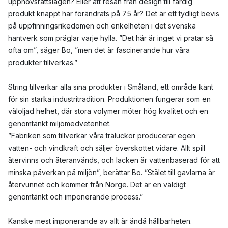
upphovsrättslagen? Eller att resan från design till färdig
produkt knappt har förändrats på 75 år? Det är ett tydligt bevis
på uppfinningsrikedomen och enkelheten i det svenska
hantverk som präglar varje hylla. ”Det här är inget vi pratar så
ofta om”, säger Bo, ”men det är fascinerande hur våra
produkter tillverkas.”
String tillverkar alla sina produkter i Småland, ett område känt
för sin starka industritradition. Produktionen fungerar som en
väloljad helhet, där stora volymer möter hög kvalitet och en
genomtänkt miljömedvetenhet.
”Fabriken som tillverkar våra träluckor producerar egen
vatten- och vindkraft och säljer överskottet vidare. Allt spill
återvinns och återanvänds, och lacken är vattenbaserad för att
minska påverkan på miljön”, berättar Bo. ”Stålet till gavlarna är
återvunnet och kommer från Norge. Det är en väldigt
genomtänkt och imponerande process.”
Kanske mest imponerande av allt är ändå hållbarheten.