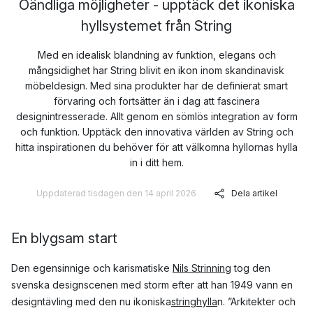
Oändliga möjligheter - upptäck det ikoniska
hyllsystemet från String
Med en idealisk blandning av funktion, elegans och
mångsidighet har String blivit en ikon inom skandinavisk
möbeldesign. Med sina produkter har de definierat smart
förvaring och fortsätter än i dag att fascinera
designintresserade. Allt genom en sömlös integration av form
och funktion. Upptäck den innovativa världen av String och
hitta inspirationen du behöver för att välkomna hyllornas hylla
in i ditt hem.
Uppdaterad tisdagen den 14 april 2026
Dela artikel
En blygsam start
Den egensinnige och karismatiske
Nils Strinning
tog den
svenska designscenen med storm efter att han 1949 vann en
designtävling med den nu ikoniska
stringhylla
n. ”Arkitekter och