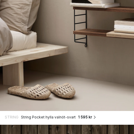
STRING
String Pocket hylla valnöt-svart
1 595 kr