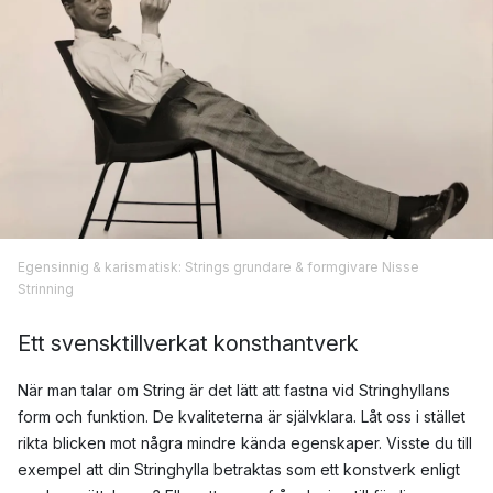
Egensinnig & karismatisk: Strings grundare & formgivare Nisse
Strinning
Ett s
vensktillverkat konsthantverk
När man talar om String är det lätt att fastna vid Stringhyllans
form och funktion. De kvaliteterna är självklara. Låt oss i stället
rikta blicken mot några mindre kända egenskaper. Visste du till
exempel att din Stringhylla betraktas som ett konstverk enligt