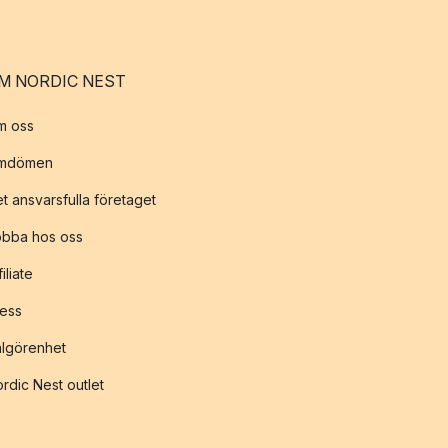
M NORDIC NEST
m oss
mdömen
t ansvarsfulla företaget
obba hos oss
filiate
ess
lgörenhet
rdic Nest outlet