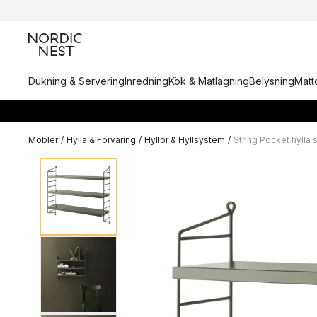
Dukning & Servering
Inredning
Kök & Matlagning
Belysning
Matto
Möbler
/
Hylla & Förvaring
/
Hyllor & Hyllsystem
/
String Pocket hylla