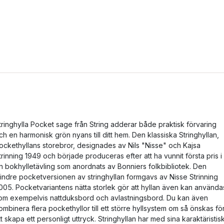
tringhylla Pocket sage från String adderar både praktisk förvaring
ch en harmonisk grön nyans till ditt hem. Den klassiska Stringhyllan,
ockethyllans storebror, designades av Nils "Nisse" och Kajsa
trinning 1949 och började produceras efter att ha vunnit första pris i
n bokhylletävling som anordnats av Bonniers folkbibliotek. Den
indre pocketversionen av stringhyllan formgavs av Nisse Strinning
005. Pocketvariantens nätta storlek gör att hyllan även kan använda
om exempelvis nattduksbord och avlastningsbord. Du kan även
ombinera flera pockethyllor till ett större hyllsystem om så önskas fö
tt skapa ett personligt uttryck. Stringhyllan har med sina karaktäristis