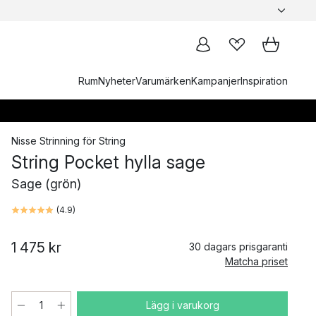
Rum
Nyheter
Varumärken
Kampanjer
Inspiration
Nisse Strinning
för
String
String Pocket hylla sage
Sage (grön)
(
4.9
)
1 475 kr
30 dagars prisgaranti
Matcha priset
Lägg i varukorg