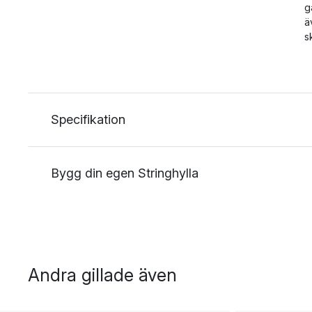
g
ä
s
Specifikation
Bygg din egen Stringhylla
Andra gillade även