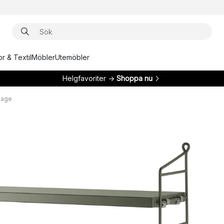
r & Textil
Möbler
Utemöbler
Helgfavoriter →
Shoppa nu
 sage