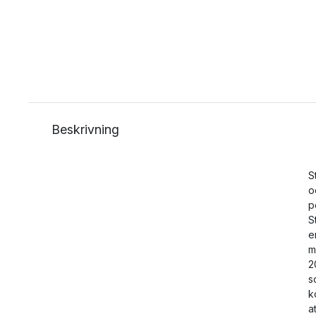
Beskrivning
S
o
p
S
e
m
2
s
k
a