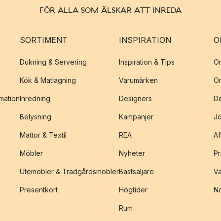
FÖR ALLA SOM ÄLSKAR ATT INREDA
SORTIMENT
INSPIRATION
O
Dukning & Servering
Inspiration & Tips
O
Kök & Matlagning
Varumärken
O
amation
Inredning
Designers
De
Belysning
Kampanjer
J
Mattor & Textil
REA
Af
Möbler
Nyheter
Pr
Utemöbler & Trädgårdsmöbler
Bästsäljare
Vä
Presentkort
Högtider
No
Rum