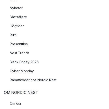
mellan staplade pannor för att undvika repor.
Nyheter
Få ut det mesta av din keramiska stekpanna
Bästsäljare
En keramisk stekpanna är ett långsiktigt val som erbjuder
Högtider
säkerhet, prestanda och hållbarhet. Prova nya recept och njut
Rum
av fördelarna med en panna som är enkel att använda och
rengöra. Oavsett om du väljer en Eva Trio, Fiskars, GreenPan
Presenttips
eller Satake, kan du vara säker på att din matlagning blir både
Nest Trends
smidig och hälsosam. Investera i kvalitet och upplev skillnaden
själv!
Black Friday 2026
Cyber Monday
Rabattkoder hos Nordic Nest
OM NORDIC NEST
Om oss