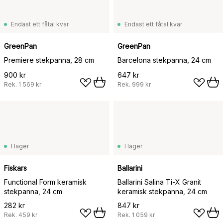
Endast ett fåtal kvar
Endast ett fåtal kvar
GreenPan
GreenPan
Premiere stekpanna, 28 cm
Barcelona stekpanna, 24 cm
900 kr
647 kr
Rek.
1 569 kr
Rek.
999 kr
I lager
I lager
Fiskars
Ballarini
Functional Form keramisk
Ballarini Salina Ti-X Granit
stekpanna, 24 cm
keramisk stekpanna, 24 cm
282 kr
847 kr
Rek.
459 kr
Rek.
1 059 kr