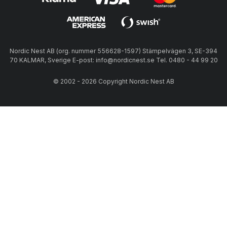
Nordic Nest AB (org. nummer 556628-1597) Stämpelvägen 3, SE-394
70 KALMAR, Sverige E-post: info@nordicnest.se Tel. 0480 - 44 99 20
© 2002 - 2026 Copyright Nordic Nest AB