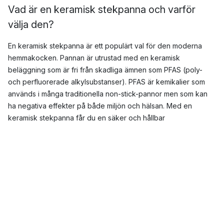
Vad är en keramisk stekpanna och varför
välja den?
En keramisk stekpanna är ett populärt val för den moderna
hemmakocken. Pannan är utrustad med en keramisk
beläggning som är fri från skadliga ämnen som PFAS (poly-
och perfluorerade alkylsubstanser). PFAS är kemikalier som
används i många traditionella non-stick-pannor men som kan
ha negativa effekter på både miljön och hälsan. Med en
keramisk stekpanna får du en säker och hållbar
matlagningsupplevelse, utan att kompromissa med
funktionalitet. Dess naturliga non-stick-yta gör det enkelt att
laga mat utan stora mängder olja eller smör.
Hur rengör man en keramisk stekpanna?
För att förlänga livslängden på din keramiska stekpanna är det
viktigt att rengöra den på rätt sätt. Följ dessa steg: