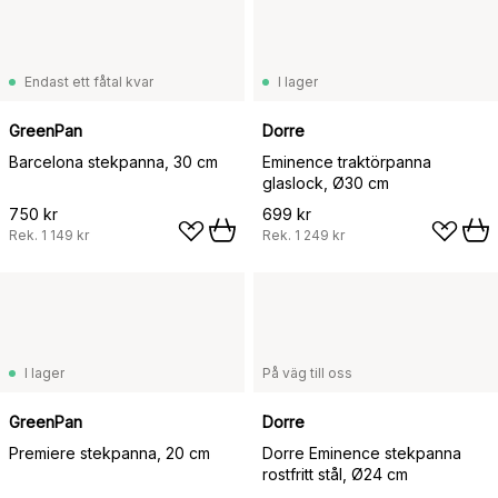
Endast ett fåtal kvar
I lager
GreenPan
Dorre
Barcelona stekpanna, 30 cm
Eminence traktörpanna
glaslock, Ø30 cm
750 kr
699 kr
Rek.
1 149 kr
Rek.
1 249 kr
I lager
På väg till oss
GreenPan
Dorre
Premiere stekpanna, 20 cm
Dorre Eminence stekpanna
rostfritt stål, Ø24 cm