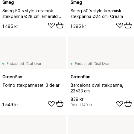
Smeg
Smeg
Smeg 50's style keramisk
Smeg 50's style keramisk
stekpanna Ø28 cm, Emerald
stekpanna Ø24 cm, Cream
green
1 495 kr
1 395 kr
Endast ett fåtal kvar
Endast ett fåtal kvar
GreenPan
GreenPan
Torino stekpanneset, 3 delar
Barcelona oval stekpanna,
23x33 cm
839 kr
1 549 kr
Rek.
1 149 kr