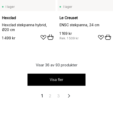
I lager
I lager
Hexclad
Le Creuset
Hexclad stekpanna hybrid,
ENSC stekpanna, 24 cm
Ø20 cm
1 169 kr
1 499 kr
Rek.
1 509 kr
Visar 36 av 93 produkter
Visa fler
1
2
3