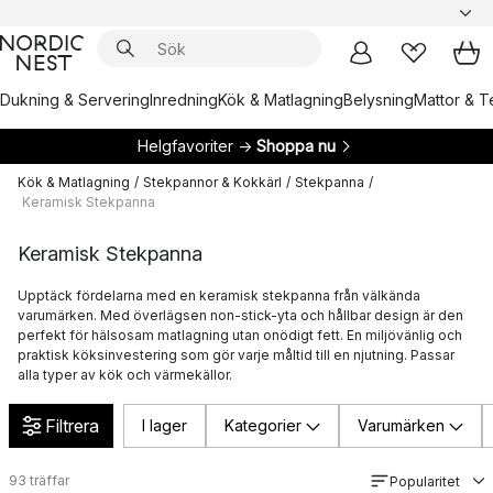
Dukning & Servering
Inredning
Kök & Matlagning
Belysning
Mattor & Te
Helgfavoriter →
Shoppa nu
Kök & Matlagning
/
Stekpannor & Kokkärl
/
Stekpanna
/
Keramisk Stekpanna
Keramisk Stekpanna
Upptäck fördelarna med en keramisk stekpanna från välkända
varumärken. Med överlägsen non-stick-yta och hållbar design är den
perfekt för hälsosam matlagning utan onödigt fett. En miljövänlig och
praktisk köksinvestering som gör varje måltid till en njutning. Passar
alla typer av kök och värmekällor.
Filtrera
I lager
Kategorier
Varumärken
93
träffar
Popularitet