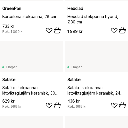
GreenPan
Hexclad
Barcelona stekpanna, 28 cm
Hexclad stekpanna hybrid,
Ø30 cm
733 kr
1 999 kr
Rek.
1 099 kr
I lager
I lager
Satake
Satake
Satake stekpanna i
Satake stekpanna i
lättviktsgjutjärn keramisk, 30
lättviktsgjutjärn keramisk, 24
cm
cm
629 kr
436 kr
Rek.
999 kr
Rek.
699 kr