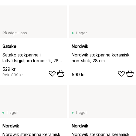
På väg till oss
I lager
Satake
Nordwik
Satake stekpanna i
Nordwik stekpanna keramisk
lättviktsgjutjärn keramisk, 28
non-stick, 28 cm
cm
529 kr
599 kr
Rek.
899 kr
I lager
I lager
Nordwik
Nordwik
Nordwik stekpanna keramisk
Nordwik stekpanna keramisk