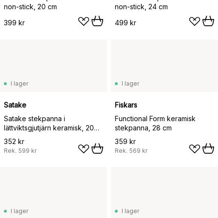
non-stick, 20 cm
non-stick, 24 cm
399 kr
499 kr
I lager
I lager
Satake
Fiskars
Satake stekpanna i
Functional Form keramisk
lättviktsgjutjärn keramisk, 20
stekpanna, 28 cm
cm
352 kr
359 kr
Rek.
599 kr
Rek.
569 kr
I lager
I lager