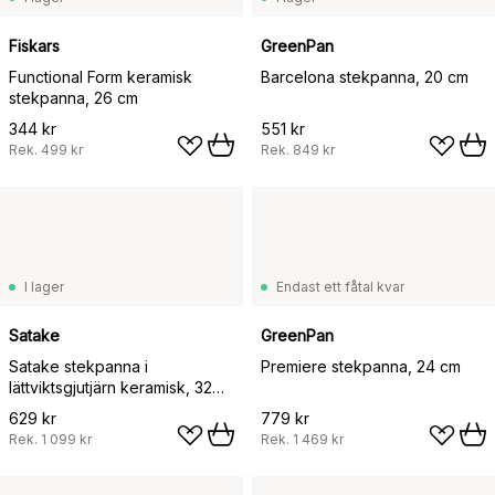
Fiskars
GreenPan
Functional Form keramisk
Barcelona stekpanna, 20 cm
stekpanna, 26 cm
344 kr
551 kr
Rek.
499 kr
Rek.
849 kr
I lager
Endast ett fåtal kvar
Satake
GreenPan
Satake stekpanna i
Premiere stekpanna, 24 cm
lättviktsgjutjärn keramisk, 32
cm
629 kr
779 kr
Rek.
1 099 kr
Rek.
1 469 kr