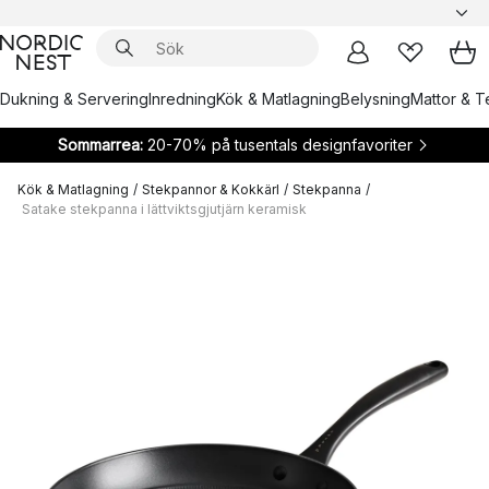
Dukning & Servering
Inredning
Kök & Matlagning
Belysning
Mattor & Te
Sommarrea:
20-70% på tusentals designfavoriter
Kök & Matlagning
/
Stekpannor & Kokkärl
/
Stekpanna
/
Satake stekpanna i lättviktsgjutjärn keramisk