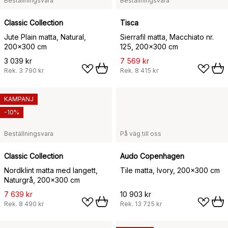
Beställningsvara
Beställningsvara
Classic Collection
Tisca
Jute Plain matta, Natural,
Sierrafil matta, Macchiato nr.
200x300 cm
125, 200x300 cm
3 039 kr
7 569 kr
Rek.
3 790 kr
Rek.
8 415 kr
KAMPANJ
-10%
Beställningsvara
På väg till oss
Classic Collection
Audo Copenhagen
Nordklint matta med langett,
Tile matta, Ivory, 200x300 cm
Naturgrå, 200x300 cm
7 639 kr
10 903 kr
Rek.
8 490 kr
Rek.
13 725 kr