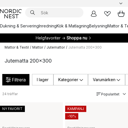
Dukning & Servering
Inredning
Kök & Matlagning
Belysning
Mattor & Te
Helgfavoriter →
Shoppa nu
Mattor & Textil
/
Mattor
/
Jutemattor
/
Jutematta 200x300
Jutematta 200x300
Filtrera
I lager
Kategorier
Varumärken
24
träffar
Popularitet
NY FAVORIT
KAMPANJ
-10%