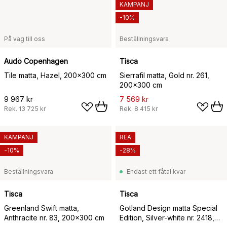
KAMPANJ
-10%
På väg till oss
Beställningsvara
Audo Copenhagen
Tisca
Tile matta, Hazel, 200x300 cm
Sierrafil matta, Gold nr. 261,
200x300 cm
9 967 kr
7 569 kr
Rek.
13 725 kr
Rek.
8 415 kr
KAMPANJ
REA
-10%
-28%
Beställningsvara
Endast ett fåtal kvar
Tisca
Tisca
Greenland Swift matta,
Gotland Design matta Special
Anthracite nr. 83, 200x300 cm
Edition, Silver-white nr. 2418,