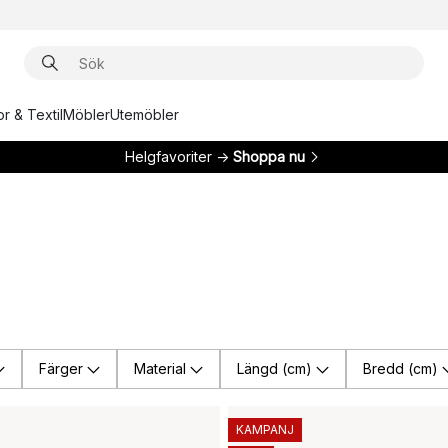
r & Textil
Möbler
Utemöbler
Helgfavoriter →
Shoppa nu
Färger
Material
Längd (cm)
Bredd (cm)
KAMPANJ