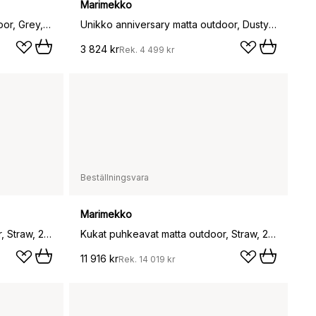
Marimekko
Unikko anniversary matta outdoor, Grey, 250x350 cm
Unikko anniversary matta outdoor, Dusty green, 140x200 cm
3 824 kr
Rek.
4 499 kr
Beställningsvara
Marimekko
Kukat puhkeavat matta outdoor, Straw, 200x280 cm
Kukat puhkeavat matta outdoor, Straw, 250x350 cm
11 916 kr
Rek.
14 019 kr