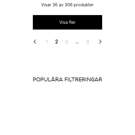
Visar 36 av 306 produkter
Visa fler
1
2
3
...
9
POPULÄRA FILTRERINGAR