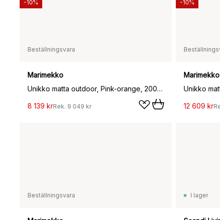
-10%
-10%
Beställningsvara
Beställnings
Marimekko
Marimekko
Unikko matta outdoor, Pink-orange, 200x280 cm
8 139 kr
12 609 kr
Rek.
9 049 kr
R
Beställningsvara
I lager