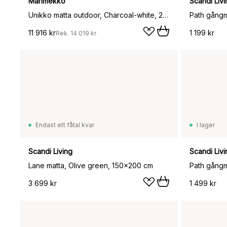
Marimekko
Scandi Livi
Unikko matta outdoor, Charcoal-white, 250x350 cm
Path gångm
11 916 kr
1 199 kr
Rek.
14 019 kr
Endast ett fåtal kvar
I lager
Scandi Living
Scandi Livi
Lane matta, Olive green, 150x200 cm
Path gångm
3 699 kr
1 499 kr