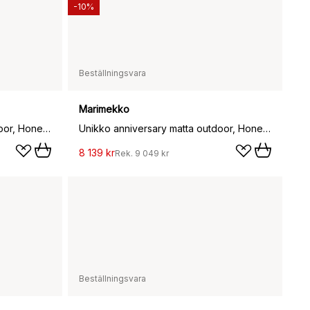
-10%
Beställningsvara
Marimekko
Unikko anniversary matta outdoor, Honey, 160x230 cm
Unikko anniversary matta outdoor, Honey, 200x280 cm
8 139 kr
Rek.
9 049 kr
Beställningsvara