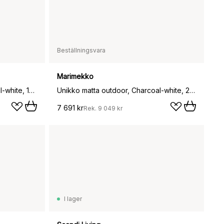
Beställningsvara
Marimekko
Unikko matta outdoor, Charcoal-white, 160x230 cm
Unikko matta outdoor, Charcoal-white, 200x280 cm
7 691 kr
Rek.
9 049 kr
I lager