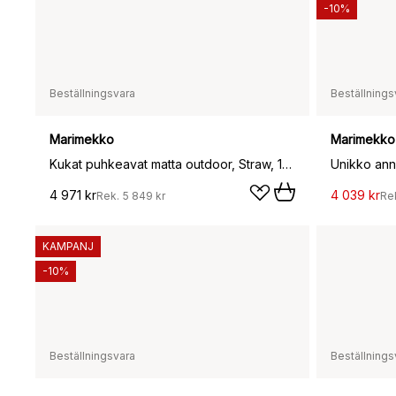
-10%
Beställningsvara
Beställnings
Marimekko
Marimekko
Kukat puhkeavat matta outdoor, Straw, 160x230 cm
4 971 kr
4 039 kr
Rek.
5 849 kr
Re
KAMPANJ
-10%
Beställningsvara
Beställnings