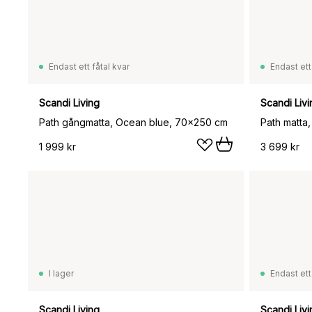
Endast ett fåtal kvar
Endast ett
Scandi Living
Scandi Livi
Path gångmatta, Ocean blue, 70x250 cm
Path matta
1 999 kr
3 699 kr
I lager
Endast ett
Scandi Living
Scandi Livi