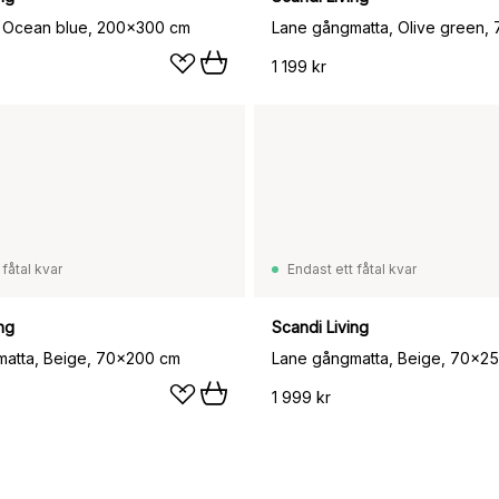
, Ocean blue, 200x300 cm
Lane gångmatta, Olive green,
1 199 kr
 fåtal kvar
Endast ett fåtal kvar
ng
Scandi Living
atta, Beige, 70x200 cm
Lane gångmatta, Beige, 70x2
1 999 kr