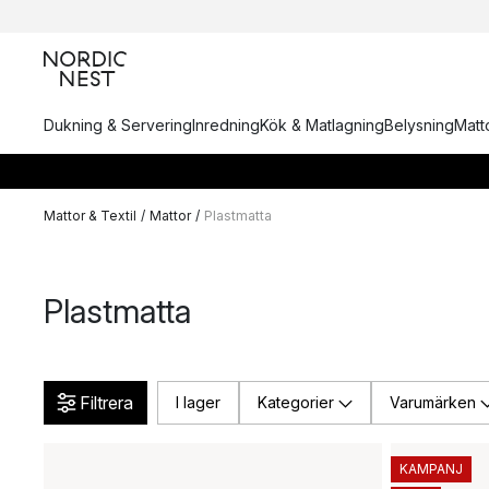
Dukning & Servering
Inredning
Kök & Matlagning
Belysning
Matto
Mattor & Textil
/
Mattor
/
Plastmatta
Plastmatta
Filtrera
I lager
Kategorier
Varumärken
KAMPANJ