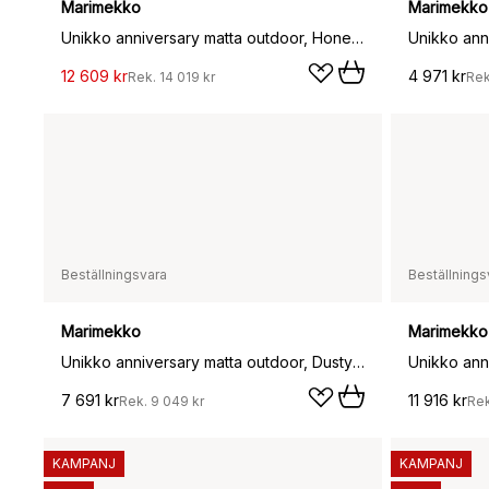
Marimekko
Marimekko
Unikko anniversary matta outdoor, Honey, 250x350 cm
12 609 kr
4 971 kr
Rek.
14 019 kr
Re
Beställningsvara
Beställnings
Marimekko
Marimekko
Unikko anniversary matta outdoor, Dusty green, 200x280 cm
7 691 kr
11 916 kr
Rek.
9 049 kr
Re
KAMPANJ
KAMPANJ