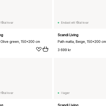
 fåtal kvar
Endast ett fåtal kvar
ng
Scandi Living
, Olive green, 150x200 cm
Path matta, Beige, 150x200 cm
3 699 kr
 fåtal kvar
I lager
ng
Scandi Living