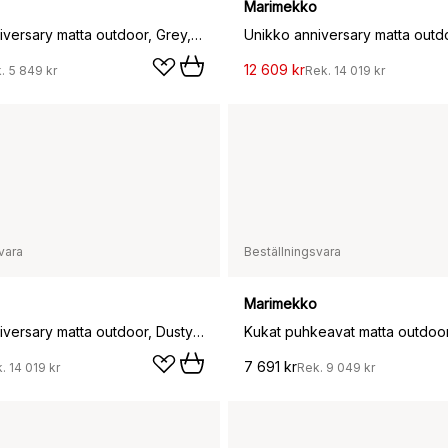
Marimekko
Unikko anniversary matta outdoor, Grey, 160x230 cm
12 609 kr
k.
5 849 kr
Rek.
14 019 kr
vara
Beställningsvara
Marimekko
Unikko anniversary matta outdoor, Dusty green, 250x350 cm
7 691 kr
k.
14 019 kr
Rek.
9 049 kr