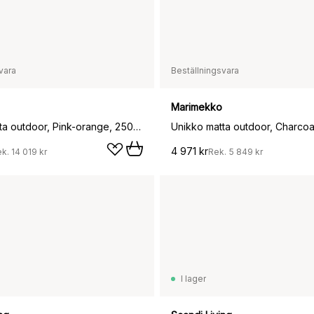
vara
Beställningsvara
Marimekko
Unikko matta outdoor, Pink-orange, 250x350 cm
4 971 kr
ek.
14 019 kr
Rek.
5 849 kr
I lager