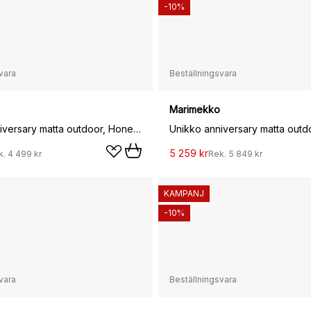
-10%
vara
Beställningsvara
Marimekko
Unikko anniversary matta outdoor, Honey, 140x200 cm
5 259 kr
k.
4 499 kr
Rek.
5 849 kr
KAMPANJ
-10%
vara
Beställningsvara