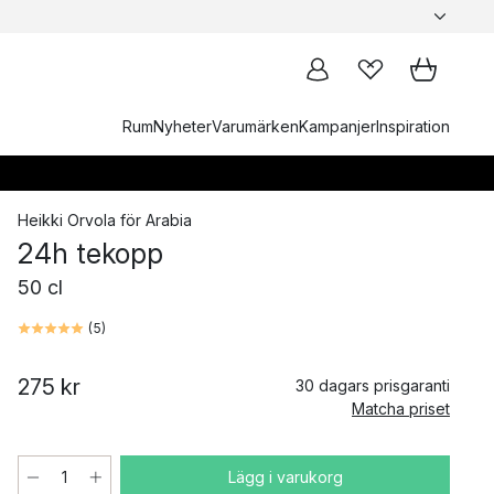
Rum
Nyheter
Varumärken
Kampanjer
Inspiration
Heikki Orvola
för
Arabia
24h tekopp
50 cl
(
5
)
275 kr
30 dagars prisgaranti
Matcha priset
Lägg i varukorg