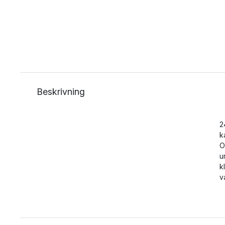
Beskrivning
2
k
O
u
k
va