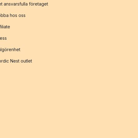
t ansvarsfulla företaget
obba hos oss
filiate
ess
lgörenhet
rdic Nest outlet