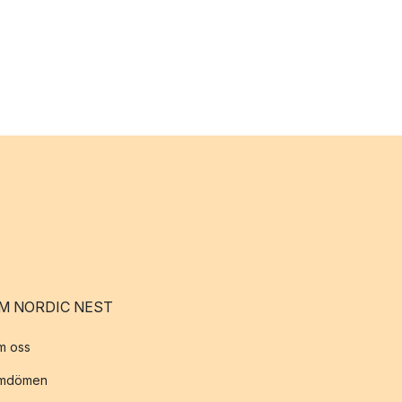
M NORDIC NEST
m oss
mdömen