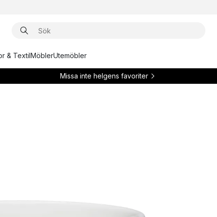
r & Textil
Möbler
Utemöbler
Missa inte helgens favoriter