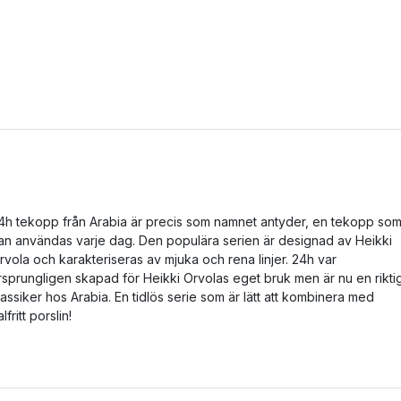
4h tekopp från Arabia är precis som namnet antyder, en tekopp so
an användas varje dag. Den populära serien är designad av Heikki
rvola och karakteriseras av mjuka och rena linjer. 24h var
rsprungligen skapad för Heikki Orvolas eget bruk men är nu en rikti
lassiker hos Arabia. En tidlös serie som är lätt att kombinera med
lfritt porslin!