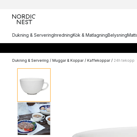
Dukning & Servering
Inredning
Kök & Matlagning
Belysning
Matto
Dukning & Servering
/
Muggar & Koppar
/
Kaffekoppar
/
24h tekopp