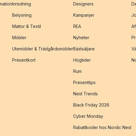
amation
Inredning
Designers
De
Belysning
Kampanjer
J
Mattor & Textil
REA
Af
Möbler
Nyheter
Pr
Utemöbler & Trädgårdsmöbler
Bästsäljare
Vä
Presentkort
Högtider
No
Rum
Presenttips
Nest Trends
Black Friday 2026
Cyber Monday
Rabattkoder hos Nordic Nest