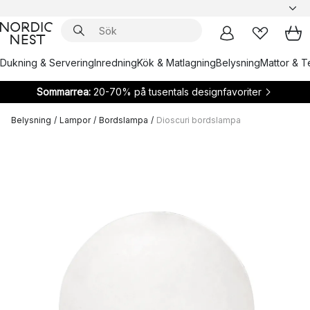
Dukning & Servering
Inredning
Kök & Matlagning
Belysning
Mattor & Te
Sommarrea:
20-70% på tusentals designfavoriter
Belysning
/
Lampor
/
Bordslampa
/
Dioscuri bordslampa