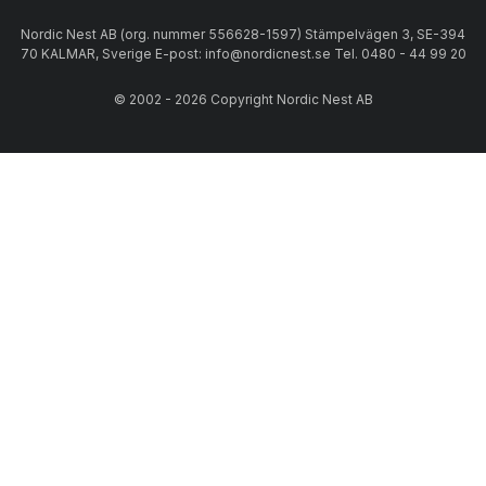
Nordic Nest AB (org. nummer 556628-1597) Stämpelvägen 3, SE-394
70 KALMAR, Sverige E-post: info@nordicnest.se Tel. 0480 - 44 99 20
© 2002 - 2026 Copyright Nordic Nest AB