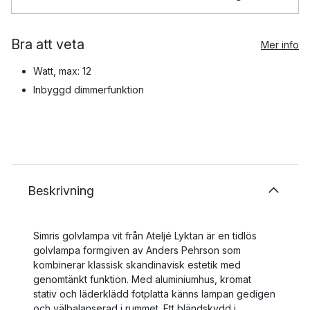
Bra att veta
Mer info
Watt, max: 12
Inbyggd dimmerfunktion
Beskrivning
Simris golvlampa vit från Ateljé Lyktan är en tidlös
golvlampa formgiven av Anders Pehrson som
kombinerar klassisk skandinavisk estetik med
genomtänkt funktion. Med aluminiumhus, kromat
stativ och läderklädd fotplatta känns lampan gedigen
och välbalanserad i rummet. Ett bländskydd i