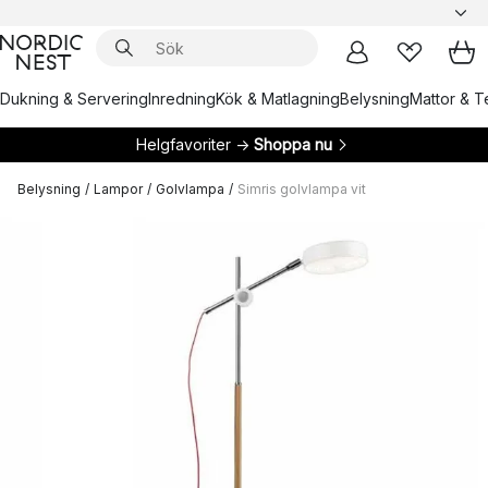
Dukning & Servering
Inredning
Kök & Matlagning
Belysning
Mattor & Te
Helgfavoriter →
Shoppa nu
Belysning
/
Lampor
/
Golvlampa
/
Simris golvlampa vit