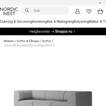
Dukning & Servering
Inredning
Kök & Matlagning
Belysning
Mattor & Te
Helgfavoriter →
Shoppa nu
Möbler
/
Soffor & Fåtöljer
/
Soffor
/
Eave 86 modulsoffa konfiguration 2