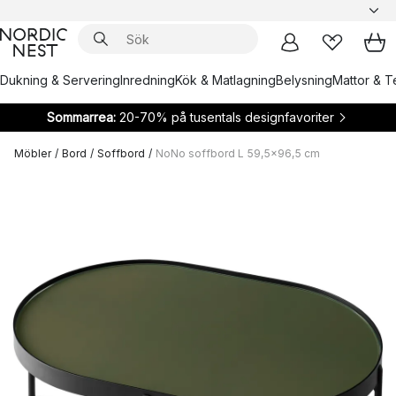
Dukning & Servering
Inredning
Kök & Matlagning
Belysning
Mattor & Te
Sommarrea:
20-70% på tusentals designfavoriter
Möbler
/
Bord
/
Soffbord
/
NoNo soffbord L 59,5x96,5 cm