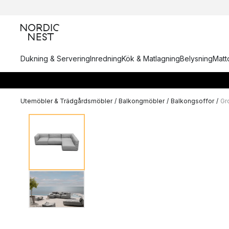
Dukning & Servering
Inredning
Kök & Matlagning
Belysning
Matto
Utemöbler & Trädgårdsmöbler
/
Balkongmöbler
/
Balkongsoffor
/
Gr