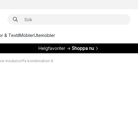
r & Textil
Möbler
Utemöbler
Helgfavoriter →
Shoppa nu
ow modulsoffa kombination A