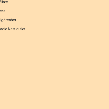
filiate
ess
lgörenhet
rdic Nest outlet