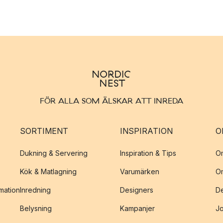
FÖR ALLA SOM ÄLSKAR ATT INREDA
SORTIMENT
INSPIRATION
O
Dukning & Servering
Inspiration & Tips
O
Kök & Matlagning
Varumärken
O
amation
Inredning
Designers
De
Belysning
Kampanjer
J