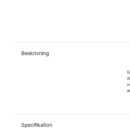
Beskrivning
G
d
o
a
Specifikation