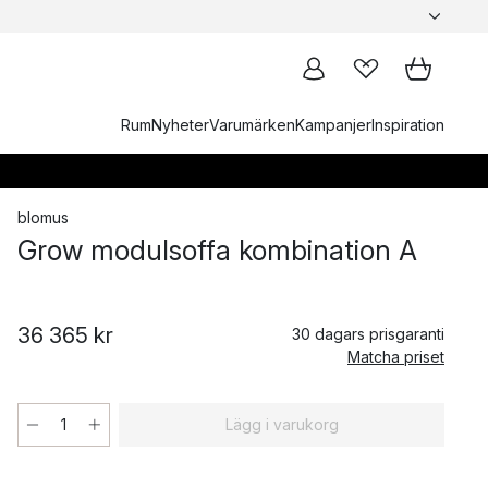
Rum
Nyheter
Varumärken
Kampanjer
Inspiration
blomus
Grow modulsoffa kombination A
36 365 kr
30 dagars prisgaranti
Matcha priset
Lägg i varukorg