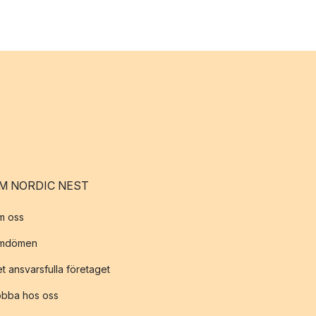
M NORDIC NEST
m oss
mdömen
t ansvarsfulla företaget
obba hos oss