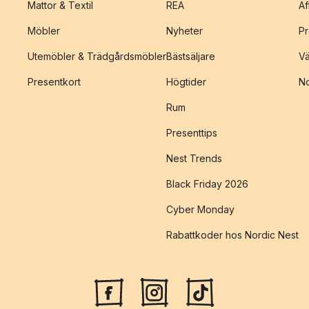
Mattor & Textil
REA
Af
Möbler
Nyheter
Pr
Utemöbler & Trädgårdsmöbler
Bästsäljare
Vä
Presentkort
Högtider
No
Rum
Presenttips
Nest Trends
Black Friday 2026
Cyber Monday
Rabattkoder hos Nordic Nest