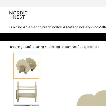
Dukning & Servering
Inredning
Kök & Matlagning
Belysning
Matto
Inredning
/
Småförvaring
/
Förvaring för barnrum
/
Dolly bokhylla