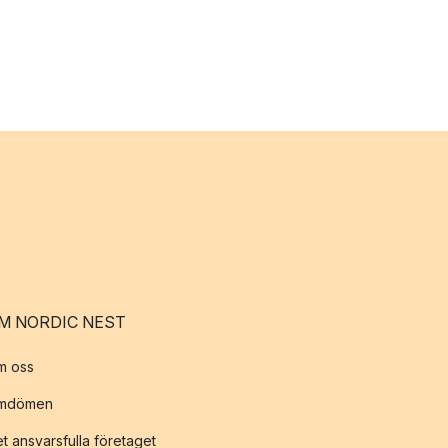
M NORDIC NEST
m oss
mdömen
t ansvarsfulla företaget