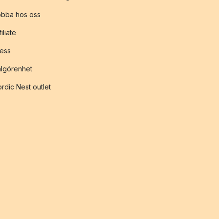
obba hos oss
filiate
ess
lgörenhet
rdic Nest outlet