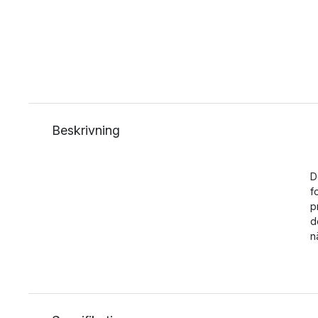
Beskrivning
D
f
p
d
n