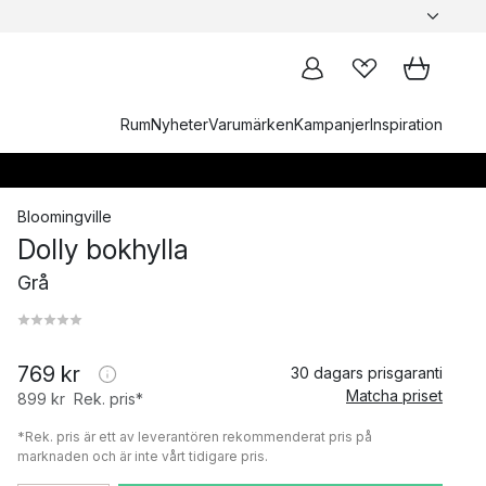
Rum
Nyheter
Varumärken
Kampanjer
Inspiration
Bloomingville
Dolly bokhylla
Grå
769 kr
30 dagars prisgaranti
Matcha priset
899 kr
Rek. pris*
*Rek. pris är ett av leverantören rekommenderat pris på
marknaden och är inte vårt tidigare pris.