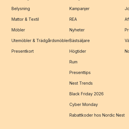
Belysning
Kampanjer
J
Mattor & Textil
REA
Af
Möbler
Nyheter
Pr
Utemöbler & Trädgårdsmöbler
Bästsäljare
Vä
Presentkort
Högtider
No
Rum
Presenttips
Nest Trends
Black Friday 2026
Cyber Monday
Rabattkoder hos Nordic Nest