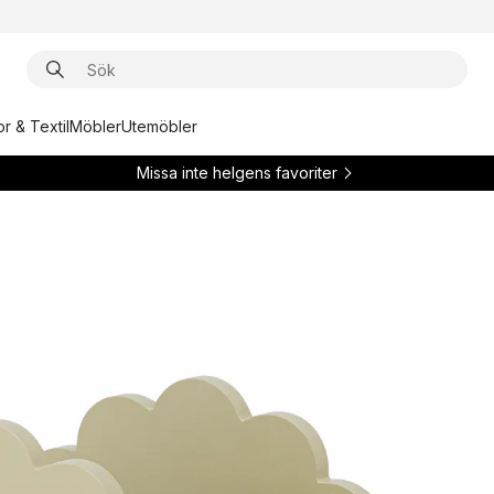
r & Textil
Möbler
Utemöbler
Missa inte helgens favoriter