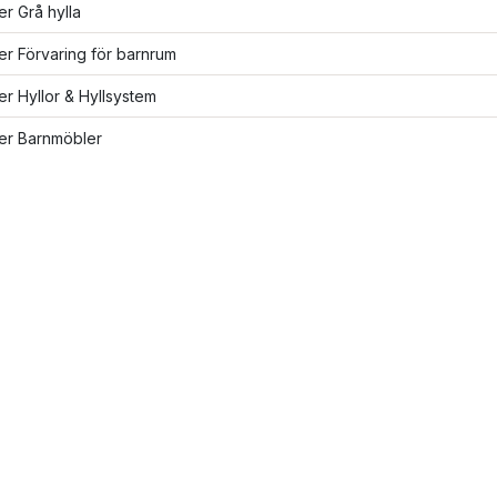
ler Grå hylla
ler Förvaring för barnrum
ler Hyllor & Hyllsystem
ler Barnmöbler