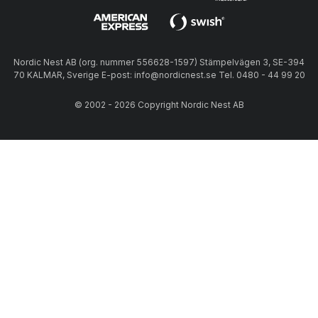
Nordic Nest AB (org. nummer 556628-1597) Stämpelvägen 3, SE-394
70 KALMAR, Sverige E-post: info@nordicnest.se Tel. 0480 - 44 99 20
© 2002 - 2026 Copyright Nordic Nest AB