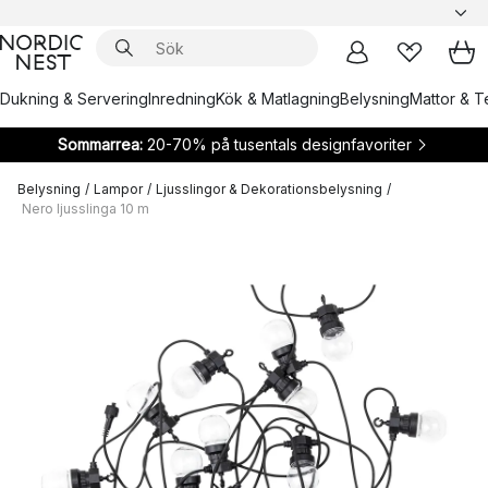
Dukning & Servering
Inredning
Kök & Matlagning
Belysning
Mattor & Te
Sommarrea:
20-70% på tusentals designfavoriter
Belysning
/
Lampor
/
Ljusslingor & Dekorationsbelysning
/
Nero ljusslinga 10 m