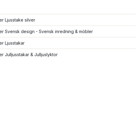
ler Ljusstake silver
ler Svensk design - Svensk inredning & möbler
ler Ljusstakar
er Julljusstakar & Julljuslyktor