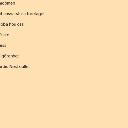
mdömen
t ansvarsfulla företaget
obba hos oss
filiate
ess
lgörenhet
rdic Nest outlet