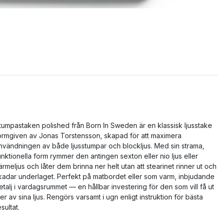
tumpastaken polished från Born In Sweden är en klassisk ljusstake
ormgiven av Jonas Torstensson, skapad för att maximera
nvändningen av både ljusstumpar och blockljus. Med sin strama,
unktionella form rymmer den antingen sexton eller nio ljus eller
ärmeljus och låter dem brinna ner helt utan att stearinet rinner ut och
kadar underlaget. Perfekt på matbordet eller som varm, inbjudande
etalj i vardagsrummet — en hållbar investering för den som vill få ut
er av sina ljus. Rengörs varsamt i ugn enligt instruktion för bästa
esultat.