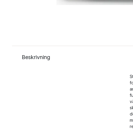
Beskrivning
S
f
a
f
v
s
d
m
r