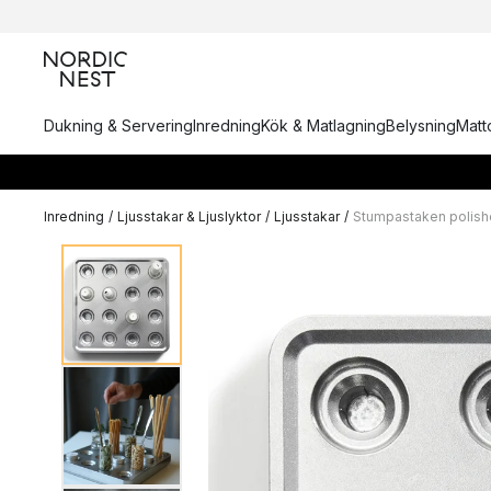
Dukning & Servering
Inredning
Kök & Matlagning
Belysning
Matto
Inredning
/
Ljusstakar & Ljuslyktor
/
Ljusstakar
/
Stumpastaken polis