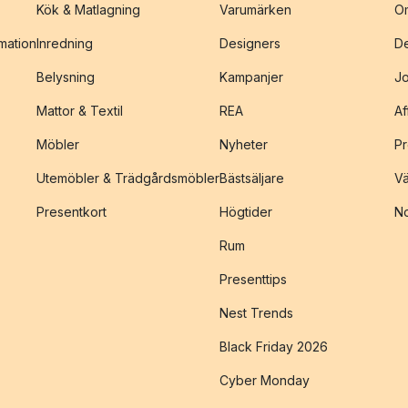
Kök & Matlagning
Varumärken
O
amation
Inredning
Designers
De
Belysning
Kampanjer
J
Mattor & Textil
REA
Af
Möbler
Nyheter
Pr
Utemöbler & Trädgårdsmöbler
Bästsäljare
Vä
Presentkort
Högtider
No
Rum
Presenttips
Nest Trends
Black Friday 2026
Cyber Monday