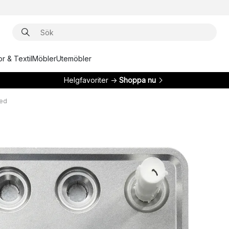
r & Textil
Möbler
Utemöbler
Helgfavoriter →
Shoppa nu
hed