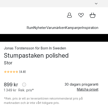
Rum
Nyheter
Varumärken
Kampanjer
Inspiration
Jonas Torstensson
för
Born In Sweden
Stumpastaken polished
Stor
(
4.8
)
899 kr
30 dagars prisgaranti
Matcha priset
1 349 kr
Rek. pris*
*Rek. pris är ett av leverantören rekommenderat pris på
marknaden och är inte vårt tidigare pris.