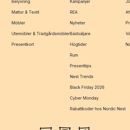
Belysning
Kampanjer
J
Mattor & Textil
REA
Af
Möbler
Nyheter
Pr
Utemöbler & Trädgårdsmöbler
Bästsäljare
Vä
Presentkort
Högtider
No
Rum
Presenttips
Nest Trends
Black Friday 2026
Cyber Monday
Rabattkoder hos Nordic Nest