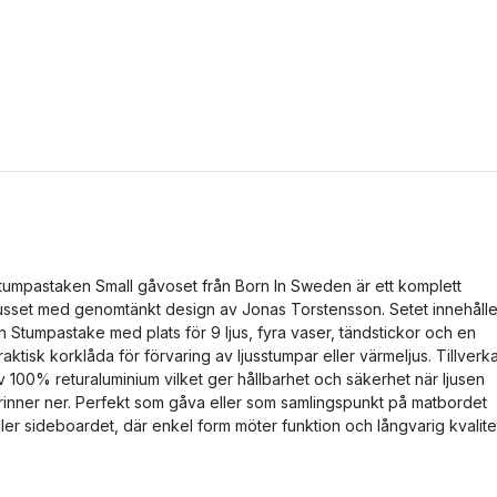
tumpastaken Small gåvoset från Born In Sweden är ett komplett
jusset med genomtänkt design av Jonas Torstensson. Setet innehålle
n Stumpastake med plats för 9 ljus, fyra vaser, tändstickor och en
raktisk korklåda för förvaring av ljusstumpar eller värmeljus. Tillverk
v 100% returaluminium vilket ger hållbarhet och säkerhet när ljusen
rinner ner. Perfekt som gåva eller som samlingspunkt på matbordet
ller sideboardet, där enkel form möter funktion och långvarig kvalite