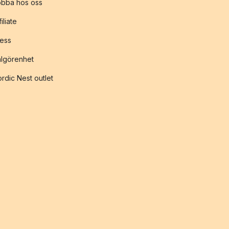
obba hos oss
filiate
ess
lgörenhet
rdic Nest outlet