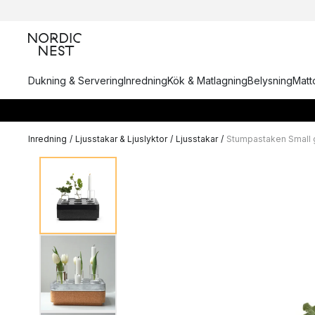
Dukning & Servering
Inredning
Kök & Matlagning
Belysning
Matto
Inredning
/
Ljusstakar & Ljuslyktor
/
Ljusstakar
/
Stumpastaken Small 