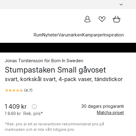
Rum
Nyheter
Varumärken
Kampanjer
Inspiration
Jonas Torstensson
för
Born In Sweden
Stumpastaken Small gåvoset
svart, korkskål svart, 4-pack vaser, tändstickor
(
4.7
)
1 409 kr
30 dagars prisgaranti
Matcha priset
1 849 kr
Rek. pris*
*Rek. pris är ett av leverantören rekommenderat pris på
marknaden och är inte vårt tidigare pris.