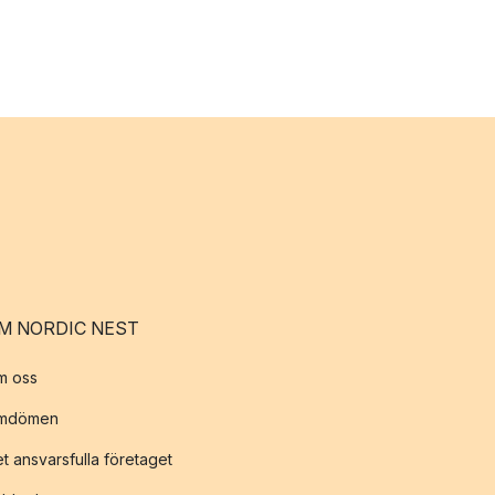
M NORDIC NEST
m oss
mdömen
t ansvarsfulla företaget