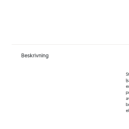
Beskrivning
S
l
e
p
a
b
e