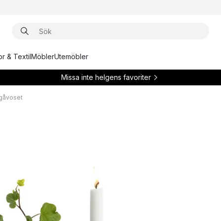
r & Textil
Möbler
Utemöbler
Missa inte helgens favoriter
gåvoset