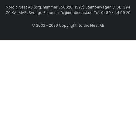
Nordic Nest AB (org. nummer 556628-1597) Stämpelvägen 3, SE-394
70 KALMAR, Sverige E-post: info@nordicnest.se Tel. 0480 - 44 99 20
© 2002 - 2026 Copyright Nordic Nest AB