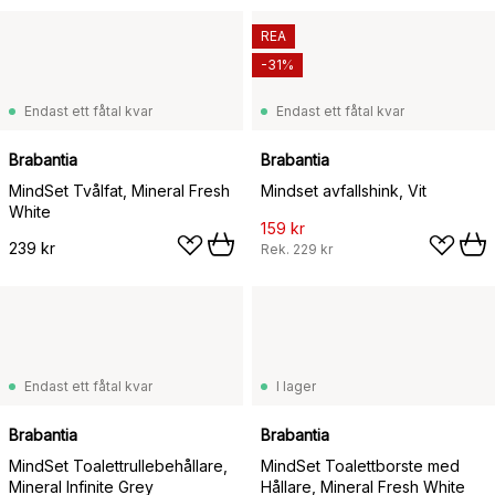
REA
-31%
Endast ett fåtal kvar
Endast ett fåtal kvar
Brabantia
Brabantia
MindSet Tvålfat, Mineral Fresh
Mindset avfallshink, Vit
White
159 kr
239 kr
Rek.
229 kr
Endast ett fåtal kvar
I lager
Brabantia
Brabantia
MindSet Toalettrullebehållare,
MindSet Toalettborste med
Mineral Infinite Grey
Hållare, Mineral Fresh White