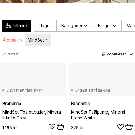
Filtrera
I lager
Kategorier
Färger
Mate
Återställ
MindSet
24
träffar
Popularitet
Endast ett fåtal kvar
Endast ett fåtal kvar
Brabantia
Brabantia
MindSet Toalettbutler, Mineral
MindSet Tvålpump, Mineral
Infinite Grey
Fresh White
1 195 kr
329 kr