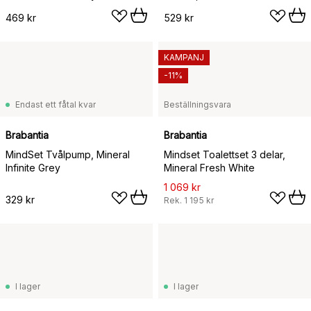
469 kr
529 kr
KAMPANJ
-11%
Endast ett fåtal kvar
Beställningsvara
Brabantia
Brabantia
MindSet Tvålpump, Mineral
Mindset Toalettset 3 delar,
Infinite Grey
Mineral Fresh White
1 069 kr
329 kr
Rek.
1 195 kr
I lager
I lager