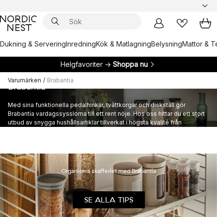
Dukning & Servering
Inredning
Kök & Matlagning
Belysning
Mattor & Te
Helgfavoriter →
Shoppa nu
Varumärken
/
Brabantia
Brabantia
Med sina funktionella pedalhinkar, tvättkorgar och diskställ gör
Brabantia vardagssysslorna till ett rent nöje. Hos oss hittar du ett stort
utbud av snygga hushållsartiklar tillverkat i högsta kvalité från
världskända Brabantia.
Organisera skafferiet med Brabantia
SE ALLA TIPS