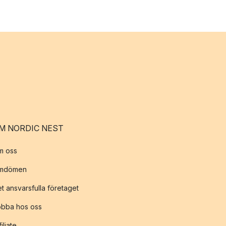
M NORDIC NEST
m oss
mdömen
t ansvarsfulla företaget
obba hos oss
filiate