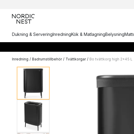
Dukning & Servering
Inredning
Kök & Matlagning
Belysning
Matto
Inredning
/
Badrumstillbehör
/
Tvättkorgar
/
Bo tvättkorg high 2x45 L