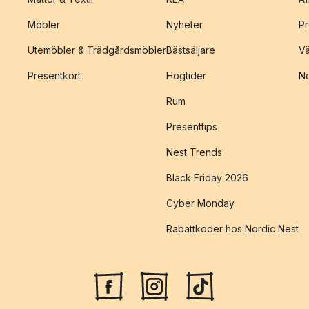
Möbler
Nyheter
Pr
Utemöbler & Trädgårdsmöbler
Bästsäljare
Vä
Presentkort
Högtider
No
Rum
Presenttips
Nest Trends
Black Friday 2026
Cyber Monday
Rabattkoder hos Nordic Nest