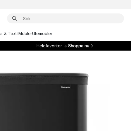
r & Textil
Möbler
Utemöbler
Helgfavoriter →
Shoppa nu