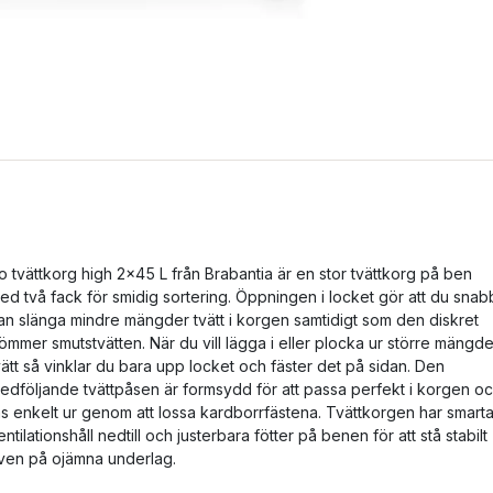
o tvättkorg high 2x45 L från Brabantia är en stor tvättkorg på ben
ed två fack för smidig sortering. Öppningen i locket gör att du snab
an slänga mindre mängder tvätt i korgen samtidigt som den diskret
ömmer smutstvätten. När du vill lägga i eller plocka ur större mängde
vätt så vinklar du bara upp locket och fäster det på sidan. Den
edföljande tvättpåsen är formsydd för att passa perfekt i korgen o
as enkelt ur genom att lossa kardborrfästena. Tvättkorgen har smart
entilationshåll nedtill och justerbara fötter på benen för att stå stabilt
ven på ojämna underlag.