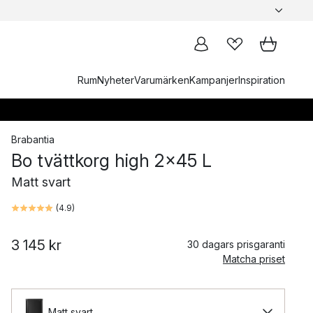
Rum
Nyheter
Varumärken
Kampanjer
Inspiration
Brabantia
Bo tvättkorg high 2x45 L
Matt svart
(
4.9
)
3 145 kr
30 dagars prisgaranti
Matcha priset
Matt svart