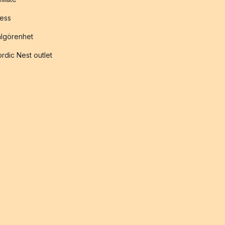
ess
lgörenhet
rdic Nest outlet