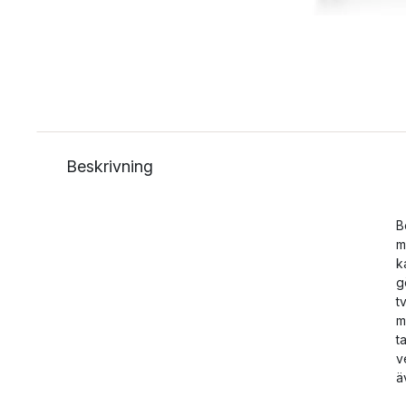
Beskrivning
B
m
k
g
t
m
t
v
ä