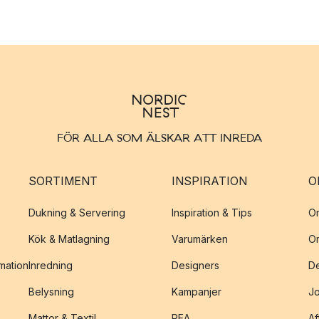
FÖR ALLA SOM ÄLSKAR ATT INREDA
SORTIMENT
INSPIRATION
O
Dukning & Servering
Inspiration & Tips
O
Kök & Matlagning
Varumärken
O
amation
Inredning
Designers
De
Belysning
Kampanjer
J
Mattor & Textil
REA
Af