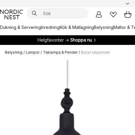
Dukning & Servering
Inredning
Kök & Matlagning
Belysning
Mattor & Te
Helgfavoriter →
Shoppa nu
Belysning
/
Lampor
/
Taklampa & Pendel
/
Bazar takpendel