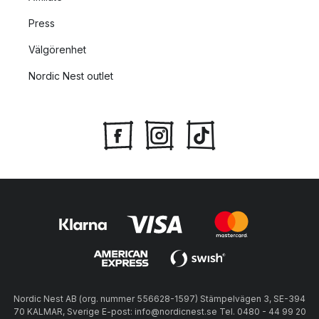
Press
Välgörenhet
Nordic Nest outlet
Nordic Nest AB (org. nummer 556628-1597) Stämpelvägen 3, SE-394
70 KALMAR, Sverige E-post: info@nordicnest.se Tel. 0480 - 44 99 20