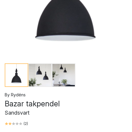
By Rydéns
Bazar takpendel
Sandsvart
(
2
)