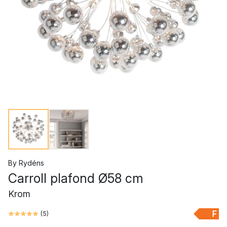
By Rydéns
Carroll plafond Ø58 cm
Krom
F
(
5
)