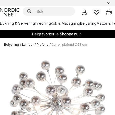
Dukning & Servering
Inredning
Kök & Matlagning
Belysning
Mattor & Te
Helgfavoriter →
Shoppa nu
Belysning
/
Lampor
/
Plafond
/
Carroll plafond Ø58 cm