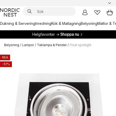
Dukning & Servering
Inredning
Kök & Matlagning
Belysning
Mattor & Te
Helgfavoriter →
Shoppa nu
Belysning
/
Lampor
/
Taklampa & Pendel
/
Float spotlight
REA
-51%