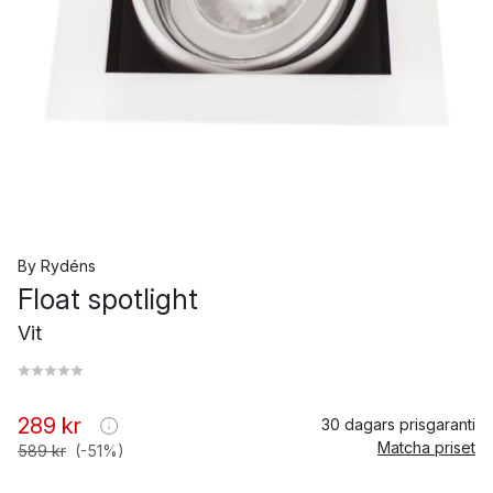
By Rydéns
Float spotlight
Vit
289 kr
30 dagars prisgaranti
Matcha priset
589 kr
(-51%)