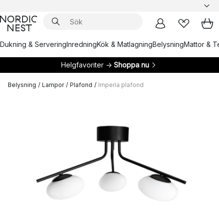
Dukning & Servering
Inredning
Kök & Matlagning
Belysning
Mattor & Te
Helgfavoriter →
Shoppa nu
Belysning
/
Lampor
/
Plafond
/
Imperia plafond