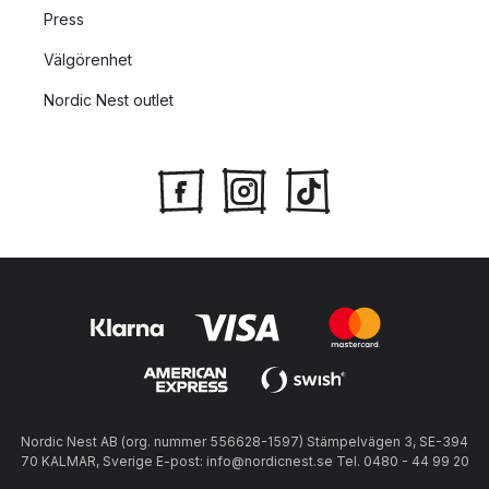
Press
Välgörenhet
Nordic Nest outlet
Nordic Nest AB (org. nummer 556628-1597) Stämpelvägen 3, SE-394
70 KALMAR, Sverige E-post: info@nordicnest.se Tel. 0480 - 44 99 20