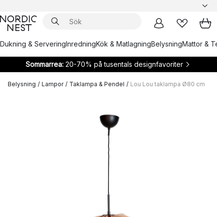
Dukning & Servering
Inredning
Kök & Matlagning
Belysning
Mattor & Te
Sommarrea:
20-70% på tusentals designfavoriter
Belysning
/
Lampor
/
Taklampa & Pendel
/
Lou Lou taklampa Ø80 cm