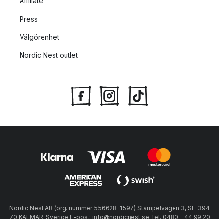
Affiliate
Press
Välgörenhet
Nordic Nest outlet
Nordic Nest AB (org. nummer 556628-1597) Stämpelvägen 3, SE-394
70 KALMAR, Sverige E-post: info@nordicnest.se Tel. 0480 - 44 99 20