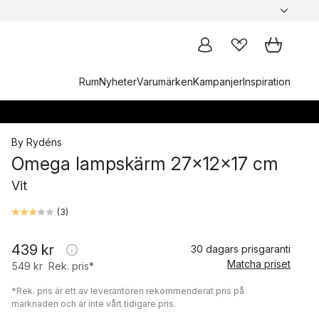
Rum
Nyheter
Varumärken
Kampanjer
Inspiration
By Rydéns
Omega lampskärm 27x12x17 cm
Vit
(
3
)
439 kr
30 dagars prisgaranti
Matcha priset
549 kr
Rek. pris*
*Rek. pris är ett av leverantören rekommenderat pris på
marknaden och är inte vårt tidigare pris.