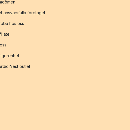
mdömen
t ansvarsfulla företaget
obba hos oss
filiate
ess
lgörenhet
rdic Nest outlet