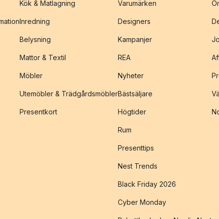
Kök & Matlagning
Varumärken
O
amation
Inredning
Designers
De
Belysning
Kampanjer
J
Mattor & Textil
REA
Af
Möbler
Nyheter
Pr
Utemöbler & Trädgårdsmöbler
Bästsäljare
Vä
Presentkort
Högtider
No
Rum
Presenttips
Nest Trends
Black Friday 2026
Cyber Monday