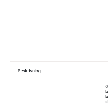
Beskrivning
O
l
l
e