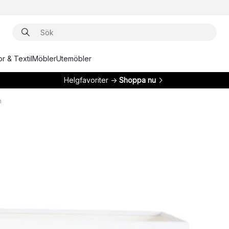
r & Textil
Möbler
Utemöbler
Helgfavoriter →
Shoppa nu
m