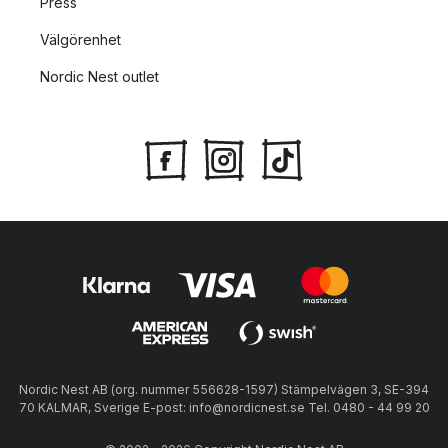
Press
Välgörenhet
Nordic Nest outlet
Nordic Nest AB (org. nummer 556628-1597) Stämpelvägen 3, SE-394
70 KALMAR, Sverige E-post: info@nordicnest.se Tel. 0480 - 44 99 20