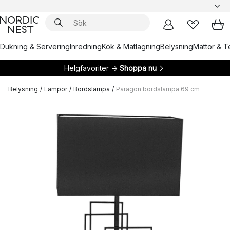
Dukning & Servering
Inredning
Kök & Matlagning
Belysning
Mattor & Te
Helgfavoriter →
Shoppa nu
Belysning
/
Lampor
/
Bordslampa
/
Paragon bordslampa 69 cm