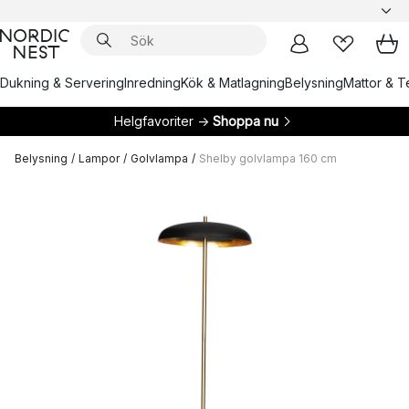
Dukning & Servering
Inredning
Kök & Matlagning
Belysning
Mattor & Te
Helgfavoriter →
Shoppa nu
Belysning
/
Lampor
/
Golvlampa
/
Shelby golvlampa 160 cm